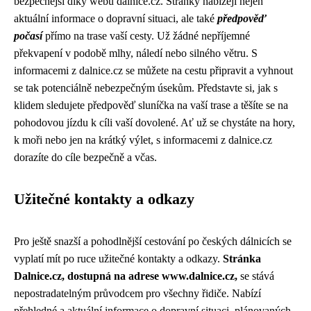
bezpečnější díky webu dalnice.cz. Stránky nabízejí nejen
aktuální informace o dopravní situaci, ale také
předpověď
počasí
přímo na trase vaší cesty. Už žádné nepříjemné
překvapení v podobě mlhy, náledí nebo silného větru. S
informacemi z dalnice.cz se můžete na cestu připravit a vyhnout
se tak potenciálně nebezpečným úsekům. Představte si, jak s
klidem sledujete předpověď sluníčka na vaší trase a těšíte se na
pohodovou jízdu k cíli vaší dovolené. Ať už se chystáte na hory,
k moři nebo jen na krátký výlet, s informacemi z dalnice.cz
dorazíte do cíle bezpečně a včas.
Užitečné kontakty a odkazy
Pro ještě snazší a pohodlnější cestování po českých dálnicích se
vyplatí mít po ruce užitečné kontakty a odkazy.
Stránka
Dalnice.cz, dostupná na adrese www.dalnice.cz,
se stává
nepostradatelným průvodcem pro všechny řidiče. Nabízí
přehledné a aktuální informace o dopravní situaci, plánovaných