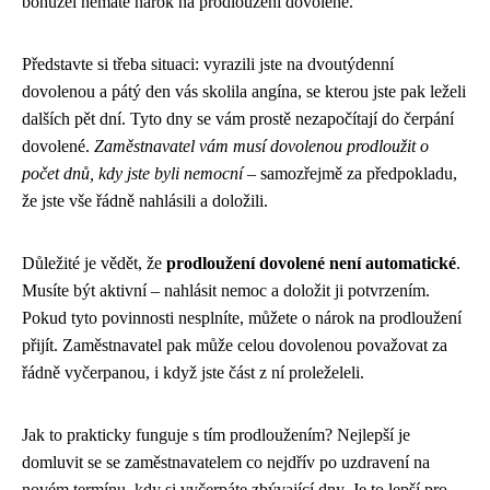
bohužel nemáte nárok na prodloužení dovolené.
Představte si třeba situaci: vyrazili jste na dvoutýdenní
dovolenou a pátý den vás skolila angína, se kterou jste pak leželi
dalších pět dní. Tyto dny se vám prostě nezapočítají do čerpání
dovolené.
Zaměstnavatel vám musí dovolenou prodloužit o
počet dnů, kdy jste byli nemocní
– samozřejmě za předpokladu,
že jste vše řádně nahlásili a doložili.
Důležité je vědět, že
prodloužení dovolené není automatické
.
Musíte být aktivní – nahlásit nemoc a doložit ji potvrzením.
Pokud tyto povinnosti nesplníte, můžete o nárok na prodloužení
přijít. Zaměstnavatel pak může celou dovolenou považovat za
řádně vyčerpanou, i když jste část z ní proleželeli.
Jak to prakticky funguje s tím prodloužením? Nejlepší je
domluvit se se zaměstnavatelem co nejdřív po uzdravení na
novém termínu, kdy si vyčerpáte zbývající dny. Je to lepší pro