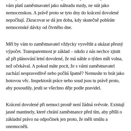
vám platí zaměstnavatel jako náhradu mzdy, ne stát jako
nemocenskou. A právě proto se tyto dny do krácení dovolené
nepočítají. Zkracovat se dá jen doba, kdy skutečně pobíráte
nemocenské dávky od čtvrtého dne.
Měl by vám to zaměstnavatel vždycky vysvětlit a ukázat přesný
výpočet. Transparentnost je základ – nikdo z nás nechce zjistit
až při plánování letní dovolené, že má náhle o týden míň volna,
než očekával. A pokud máte pocit, že s vámi zaměstnavatel
zachází nespravedlivě nebo počítá špatně? Nemusíte to brát jako
hotovou věc. Inspektorát práce nebo soud jsou tu právě proto,
aby posoudily, jestli se všechno děje podle pravidel.
Krácení dovolené při nemoci prostě není žádná svévole. Existují
jasné mantinely, které chrání zaměstnance před tím, aby přišli o
základní právo na odpočinek jen proto, že měli smůlu a
onemocněli.