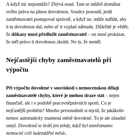
A když nic nepomůže? Zbývá soud. Tam se můžeš domáhat
svého práva na plnou dovolenou. Soudce posoudí, jestli
zaměstnavatel postupoval správně, a když ne, může nařídit, aby
ti tu dovolenou dal, nebo ať ti vyplatí náhradu. Důležité je vědět,
že
důkazy musí předložit zaměstnavatel
– on musí prokázat,
že měl právo ti dovolenou zkrátit. Ne ty, že neměl.
Nejčastější chyby zaměstnavatelů při
výpočtu
Při výpočtu dovolené v souvislosti s nemocenskou dělají
zaměstnavatelé chyby, které je mohou draze stát
– nejen
finančně, ale i v podobě pracovněprávních sporů. Co je
nejčastější problém? Mnoho personalistů si myslí, že jakákoliv
nemoc automaticky znamená méně dovolené. To je ale zásadní
omyl.
Dovolená se krátí jen tehdy, když byl zaměstnanec
nemocný celý kalendářní měsíc
.