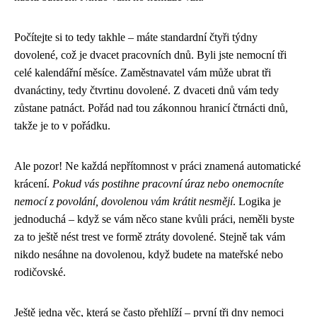
Počítejte si to tedy takhle – máte standardní čtyři týdny
dovolené, což je dvacet pracovních dnů. Byli jste nemocní tři
celé kalendářní měsíce. Zaměstnavatel vám může ubrat tři
dvanáctiny, tedy čtvrtinu dovolené. Z dvaceti dnů vám tedy
zůstane patnáct. Pořád nad tou zákonnou hranicí čtrnácti dnů,
takže je to v pořádku.
Ale pozor! Ne každá nepřítomnost v práci znamená automatické
krácení.
Pokud vás postihne pracovní úraz nebo onemocníte
nemocí z povolání, dovolenou vám krátit nesmějí
. Logika je
jednoduchá – když se vám něco stane kvůli práci, neměli byste
za to ještě nést trest ve formě ztráty dovolené. Stejně tak vám
nikdo nesáhne na dovolenou, když budete na mateřské nebo
rodičovské.
Ještě jedna věc, která se často přehlíží – první tři dny nemoci