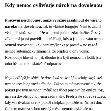
Kdy nemoc ovlivňuje nárok na dovolenou
Pracovní neschopnost může výrazně zasáhnout do vašeho
nároku na dovolenou.
Jak to vlastně funguje? Není to žádná
věda, přestože se to může na první pohled zdát složité. Český
zákon má jasná pravidla, která říkají, kdy a jak moc vám nemoc
ovlivní dovolenou. Základní myšlenka je prostá – ne každá
nemoc automaticky znamená, že přijdete o dny volna.
Rozhoduje hlavně to, jak dlouho jste byli nemocní a kolik jste
toho během roku skutečně odpracovali.
Nejdůležitější je vědět, že dovolená se krátí jen tehdy, když vaše
nemoc trvala opravdu dlouho.
Zákon to má nastavené tak, že
pokud jste byli nemocní méně než třicet pracovních dnů za rok,
na vaši dovolenou to nemá žádný vliv. Představte si třeba situaci,
kdy vás dvakrát za rok položí chripka, pokaždé na čtrnáct dní.
Celkem máte za sebou necelý měsíc nemocenské, ale na