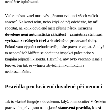
nemůžete úplně sami.
Váš zaměstnavatel musí vést přesnou evidenci všech vašich
absencí. Na konci roku, nebo když od něj odcházíte, by měl
spočítat, na kolik dovolené máte přesně nárok.
Krácení
dovolené není automatická záležitost – zaměstnavatel musí
vycházet z reálných čísel a skutečně odpracované doby.
Pokud vám výpočet nebude sedět, máte právo se zeptat. A když
to nepomůže? Můžete se obrátit na inspekci práce nebo v
krajním případě i k soudu. Hlavní je, aby bylo všechno jasné a
férové. Jen tak se vyhnete zbytečným konfliktům a
nedorozuměním.
Pravidla pro krácení dovolené při nemoci
Jak to vlastně funguje s dovolenou, když onemocníte? V českém
pracovním právu jsou na to
jasně stanovená pravidla, která