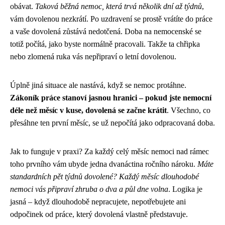
obávat.
Taková běžná nemoc, která trvá několik dní až týdnů
,
vám dovolenou nezkrátí. Po uzdravení se prostě vrátíte do práce
a vaše dovolená zůstává nedotčená. Doba na nemocenské se
totiž počítá, jako byste normálně pracovali. Takže ta chřipka
nebo zlomená ruka vás nepřipraví o letní dovolenou.
Úplně jiná situace ale nastává, když se nemoc protáhne.
Zákoník práce stanoví jasnou hranici – pokud jste nemocní
déle než měsíc v kuse, dovolená se začne krátit
. Všechno, co
přesáhne ten první měsíc, se už nepočítá jako odpracovaná doba.
Jak to funguje v praxi? Za každý celý měsíc nemoci nad rámec
toho prvního vám ubyde jedna dvanáctina ročního nároku.
Máte
standardních pět týdnů dovolené? Každý měsíc dlouhodobé
nemoci vás připraví zhruba o dva a půl dne volna
. Logika je
jasná – když dlouhodobě nepracujete, nepotřebujete ani
odpočinek od práce, který dovolená vlastně představuje.