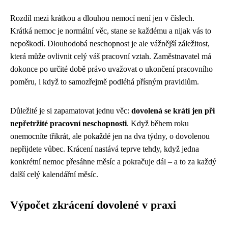
Rozdíl mezi krátkou a dlouhou nemocí není jen v číslech.
Krátká nemoc je normální věc, stane se každému a nijak vás to
nepoškodí. Dlouhodobá neschopnost je ale vážnější záležitost,
která může ovlivnit celý váš pracovní vztah. Zaměstnavatel má
dokonce po určité době právo uvažovat o ukončení pracovního
poměru, i když to samozřejmě podléhá přísným pravidlům.
Důležité je si zapamatovat jednu věc:
dovolená se krátí jen při
nepřetržité pracovní neschopnosti
. Když během roku
onemocníte třikrát, ale pokaždé jen na dva týdny, o dovolenou
nepřijdete vůbec. Krácení nastává teprve tehdy, když jedna
konkrétní nemoc přesáhne měsíc a pokračuje dál – a to za každý
další celý kalendářní měsíc.
Výpočet zkrácení dovolené v praxi