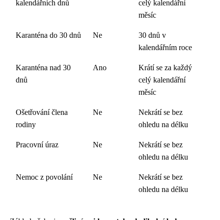
kalendářních dnů
celý kalendářní
měsíc
Karanténa do 30 dnů
Ne
30 dnů v
kalendářním roce
Karanténa nad 30
Ano
Krátí se za každý
dnů
celý kalendářní
měsíc
Ošetřování člena
Ne
Nekrátí se bez
rodiny
ohledu na délku
Pracovní úraz
Ne
Nekrátí se bez
ohledu na délku
Nemoc z povolání
Ne
Nekrátí se bez
ohledu na délku