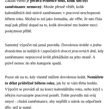
Základ všeho je
pečlivá evidence toho, kolik dní byl
zaměstnanec nemocný
. Musíte přesně vědět, kolik
kalendářních dnů strávil zaměstnanec v pracovní neschopnosti
během roku. Možná to zní jako formalita, ale věřte, že tato čísla
mají pak přímý dopad na to, kolik dovolené mu budete moci
poskytnout příště.
Samotný výpočet má jasná pravidla.
Dovolenou krátíte o jednu
dvanáctinu za každých i započatých dvacet pracovních dnů
, kdy
zaměstnanec nepracoval kvůli překážkám na jeho straně. A
právě nemoc do této kategorie spadá.
Pozor ale na to, kdy vlastně můžete dovolenou krátit.
Nemůžete
to dělat průběžně během roku
, jak by se vám třeba hodilo.
Výpočet se provádí až na konci kalendářního roku, nebo když s
někým rozvazujete pracovní poměr. Tohle pravidlo má svůj
smysl – chrání zaměstnance, aby nepřišli o nárok na odpočinek
dřív, než je nutné.