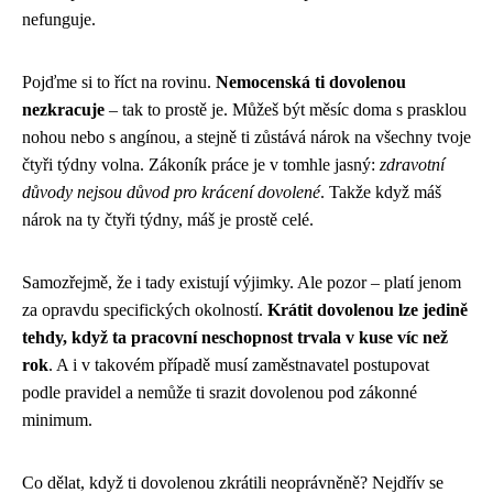
nefunguje.
Pojďme si to říct na rovinu.
Nemocenská ti dovolenou
nezkracuje
– tak to prostě je. Můžeš být měsíc doma s prasklou
nohou nebo s angínou, a stejně ti zůstává nárok na všechny tvoje
čtyři týdny volna. Zákoník práce je v tomhle jasný:
zdravotní
důvody nejsou důvod pro krácení dovolené
. Takže když máš
nárok na ty čtyři týdny, máš je prostě celé.
Samozřejmě, že i tady existují výjimky. Ale pozor – platí jenom
za opravdu specifických okolností.
Krátit dovolenou lze jedině
tehdy, když ta pracovní neschopnost trvala v kuse víc než
rok
. A i v takovém případě musí zaměstnavatel postupovat
podle pravidel a nemůže ti srazit dovolenou pod zákonné
minimum.
Co dělat, když ti dovolenou zkrátili neoprávněně? Nejdřív se