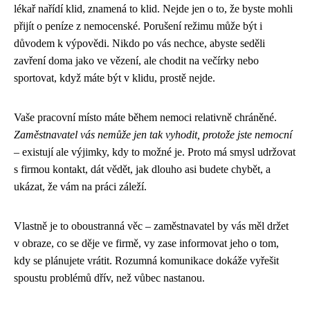
lékař nařídí klid, znamená to klid. Nejde jen o to, že byste mohli
přijít o peníze z nemocenské. Porušení režimu může být i
důvodem k výpovědi. Nikdo po vás nechce, abyste seděli
zavření doma jako ve vězení, ale chodit na večírky nebo
sportovat, když máte být v klidu, prostě nejde.
Vaše pracovní místo máte během nemoci relativně chráněné.
Zaměstnavatel vás nemůže jen tak vyhodit, protože jste nemocní
– existují ale výjimky, kdy to možné je. Proto má smysl udržovat
s firmou kontakt, dát vědět, jak dlouho asi budete chybět, a
ukázat, že vám na práci záleží.
Vlastně je to oboustranná věc – zaměstnavatel by vás měl držet
v obraze, co se děje ve firmě, vy zase informovat jeho o tom,
kdy se plánujete vrátit. Rozumná komunikace dokáže vyřešit
spoustu problémů dřív, než vůbec nastanou.