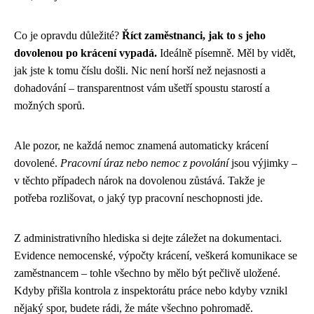
Co je opravdu důležité?
Říct zaměstnanci, jak to s jeho
dovolenou po krácení vypadá.
Ideálně písemně. Měl by vidět,
jak jste k tomu číslu došli. Nic není horší než nejasnosti a
dohadování – transparentnost vám ušetří spoustu starostí a
možných sporů.
Ale pozor, ne každá nemoc znamená automaticky krácení
dovolené.
Pracovní úraz nebo nemoc z povolání
jsou výjimky –
v těchto případech nárok na dovolenou zůstává. Takže je
potřeba rozlišovat, o jaký typ pracovní neschopnosti jde.
Z administrativního hlediska si dejte záležet na dokumentaci.
Evidence nemocenské, výpočty krácení, veškerá komunikace se
zaměstnancem – tohle všechno by mělo být pečlivě uložené.
Kdyby přišla kontrola z inspektorátu práce nebo kdyby vznikl
nějaký spor, budete rádi, že máte všechno pohromadě.