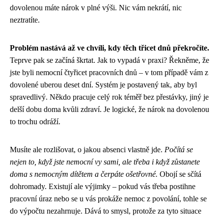
dovolenou máte nárok v plné výši. Nic vám nekrátí, nic
neztratíte.
Problém nastává až ve chvíli, kdy těch třicet dnů překročíte.
Teprve pak se začíná škrtat. Jak to vypadá v praxi? Řekněme, že
jste byli nemocní čtyřicet pracovních dnů – v tom případě vám z
dovolené uberou deset dní. Systém je postavený tak, aby byl
spravedlivý. Někdo pracuje celý rok téměř bez přestávky, jiný je
delší dobu doma kvůli zdraví. Je logické, že nárok na dovolenou
to trochu odráží.
Musíte ale rozlišovat, o jakou absenci vlastně jde.
Počítá se
nejen to, když jste nemocní vy sami, ale třeba i když zůstanete
doma s nemocným dítětem a čerpáte ošetřovné.
Obojí se sčítá
dohromady. Existují ale výjimky – pokud vás třeba postihne
pracovní úraz nebo se u vás prokáže nemoc z povolání, tohle se
do výpočtu nezahrnuje. Dává to smysl, protože za tyto situace