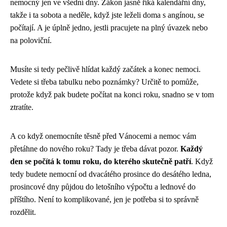
nemocný jen ve všední dny. Zákon jasně říká kalendářní dny,
takže i ta sobota a neděle, když jste leželi doma s angínou, se
počítají. A je úplně jedno, jestli pracujete na plný úvazek nebo
na poloviční.
Musíte si tedy pečlivě hlídat každý začátek a konec nemoci.
Vedete si třeba tabulku nebo poznámky? Určitě to pomůže,
protože když pak budete počítat na konci roku, snadno se v tom
ztratíte.
A co když onemocníte těsně před Vánocemi a nemoc vám
přetáhne do nového roku? Tady je třeba dávat pozor.
Každý
den se počítá k tomu roku, do kterého skutečně patří
. Když
tedy budete nemocní od dvacátého prosince do desátého ledna,
prosincové dny půjdou do letošního výpočtu a lednové do
příštího. Není to komplikované, jen je potřeba si to správně
rozdělit.