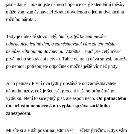
jasně dané – pokud jste na neschopence celý kalendářní měsíc,
může vám zaměstnavatel zkrátit dovolenou o jednu dvanáctinu
ročního nároku.
Tady je důležité slovo celý.
Stačí, když během měsíce
odpracujete jediný den, a zaměstnavatel vám za ten měsíc
nemůže sáhnout na dovolenou.
Zkrátka – buď jste celý měsíc
pryč, nebo se krácení netýká. Tahle ochrana dává smysl, protože
po nemoci potřebujete odpočinek možná ještě víc než jindy.
A co peníze? První dva týdny dostáváte od zaměstnavatele
náhradu mzdy, což je šedesát procent vašeho průměrného
výdělku. Není to sice plný plat, ale aspoň něco.
Od patnáctého
dne už vám nemocenskou vyplácí správa sociálního
zabezpečení.
Musíte si ale dát pozor na jednu věc – léčebný režim. Když vám