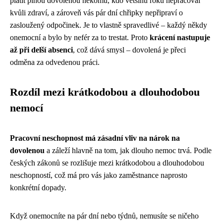
platit plnou dovolenou někomu, kdo většinu roku nepracoval
kvůli zdraví, a zároveň vás pár dní chřipky nepřipraví o
zasloužený odpočinek. Je to vlastně spravedlivé – každý někdy
onemocní a bylo by nefér za to trestat. Proto
krácení nastupuje
až při delší absenci
, což dává smysl – dovolená je přeci
odměna za odvedenou práci.
Rozdíl mezi krátkodobou a dlouhodobou
nemocí
Pracovní neschopnost má zásadní vliv na nárok na
dovolenou
a záleží hlavně na tom, jak dlouho nemoc trvá. Podle
českých zákonů se rozlišuje mezi krátkodobou a dlouhodobou
neschopností, což má pro vás jako zaměstnance naprosto
konkrétní dopady.
Když onemocníte na pár dní nebo týdnů, nemusíte se ničeho