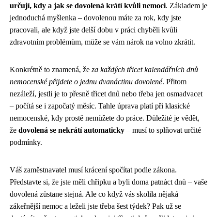
určují, kdy a jak se dovolená krátí kvůli nemoci
. Základem je
jednoduchá myšlenka – dovolenou máte za rok, kdy jste
pracovali, ale když jste delší dobu v práci chyběli kvůli
zdravotním problémům, může se vám nárok na volno zkrátit.
Konkrétně to znamená, že
za každých třicet kalendářních dnů
nemocenské přijdete o jednu dvanáctinu dovolené
. Přitom
nezáleží, jestli je to přesně třicet dnů nebo třeba jen osmadvacet
– počítá se i započatý měsíc. Tahle úprava platí při klasické
nemocenské, kdy prostě nemůžete do práce. Důležité je vědět,
že
dovolená se nekrátí automaticky
– musí to splňovat určité
podmínky.
Váš zaměstnavatel musí krácení spočítat podle zákona.
Představte si, že jste měli chřipku a byli doma patnáct dnů – vaše
dovolená zůstane stejná. Ale co když vás skolila nějaká
zákeřnější nemoc a leželi jste třeba šest týdek? Pak už se