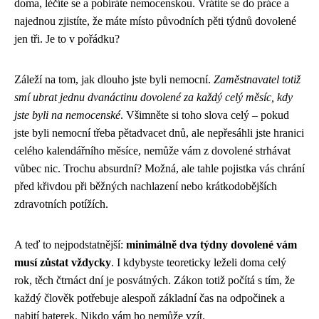
doma, léčíte se a pobíráte nemocenskou. Vrátíte se do práce a
najednou zjistíte, že máte místo původních pěti týdnů dovolené
jen tři. Je to v pořádku?
Záleží na tom, jak dlouho jste byli nemocní.
Zaměstnavatel totiž
smí ubrat jednu dvanáctinu dovolené za každý celý měsíc, kdy
jste byli na nemocenské
. Všimněte si toho slova celý – pokud
jste byli nemocní třeba pětadvacet dnů, ale nepřesáhli jste hranici
celého kalendářního měsíce, nemůže vám z dovolené strhávat
vůbec nic. Trochu absurdní? Možná, ale tahle pojistka vás chrání
před křivdou při běžných nachlazení nebo krátkodobějších
zdravotních potížích.
A teď to nejpodstatnější:
minimálně dva týdny dovolené vám
musí zůstat vždycky
. I kdybyste teoreticky leželi doma celý
rok, těch čtrnáct dní je posvátných. Zákon totiž počítá s tím, že
každý člověk potřebuje alespoň základní čas na odpočinek a
nabití baterek. Nikdo vám ho nemůže vzít.