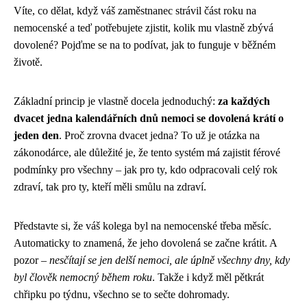
Víte, co dělat, když váš zaměstnanec strávil část roku na
nemocenské a teď potřebujete zjistit, kolik mu vlastně zbývá
dovolené? Pojďme se na to podívat, jak to funguje v běžném
životě.
Základní princip je vlastně docela jednoduchý:
za každých
dvacet jedna kalendářních dnů nemoci se dovolená krátí o
jeden den
. Proč zrovna dvacet jedna? To už je otázka na
zákonodárce, ale důležité je, že tento systém má zajistit férové
podmínky pro všechny – jak pro ty, kdo odpracovali celý rok
zdraví, tak pro ty, kteří měli smůlu na zdraví.
Představte si, že váš kolega byl na nemocenské třeba měsíc.
Automaticky to znamená, že jeho dovolená se začne krátit. A
pozor –
nesčítají se jen delší nemoci, ale úplně všechny dny, kdy
byl člověk nemocný během roku
. Takže i když měl pětkrát
chřipku po týdnu, všechno se to sečte dohromady.