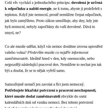
Celá věc vychází z jednoduchého principu:
dovolená je určená
k odpočinku a nabití energie
, ne k tomu, abyste ji proleželeli s
teplotou. Když jste nemocní, prostě nemůžete čerpat odpočinek,
jak bylo zamýšleno. Proto zákon umožňuje, aby dny, kdy jste
byli nemocní, nebyly započítány do vaší dovolené. Dává to
smysl, ne?
Co ale musíte udělat, když vás nemoc dostihne zrovna uprostřed
vašeho volna?
Především musíte co nejdřív informovat
zaměstnavatele
. Ideálně hned v den, kdy onemocníte, nebo
nejpozději následující pracovní den. Nemůžete to nechat jen tak
být a doufat, že se to nějak vyřeší samo.
Samozřejmě nestačí jen zavolat a říct jsem nemocný.
Potřebujete lékařské potvrzení o pracovní neschopnosti,
které musíte dodat zaměstnavateli
obvykle do osmi
kalendářních dnů od vzniku nemoci. Bez tohoto potvrzení