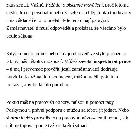
zkus zeptat. Vážně.
Požádej o písemné vysvětlení
, proč k tomu
došlo. Jdi na personální nebo za šéfem a chtěj konkrétní důvody
– na základě čeho to udělali, kde na to mají paragraf.
Zaměstnavatel ti musí odpovědět a prokázat, že všechno bylo
podle zákona.
Když se nedohodneš nebo ti dají odpověď ve stylu protože to
tak je, máš několik možností. Můžeš zavolat
inspektorát práce
– ti mají pravomoc prověřit, jestli zaměstnavatel dodržuje
pravidla. Když najdou pochybení, můžou udělit pokutu a
přikázat, aby to dali do pořádku.
Pokud máš na pracovišti odbory, můžou ti pomoct taky.
Poskytnou ti právní podporu a můžou za tebou jít jednat. Nebo
si
promluvíš s právníkem
na pracovní právo – ten ti poradí, jak
dál postupovat podle tvé konkrétní situace.