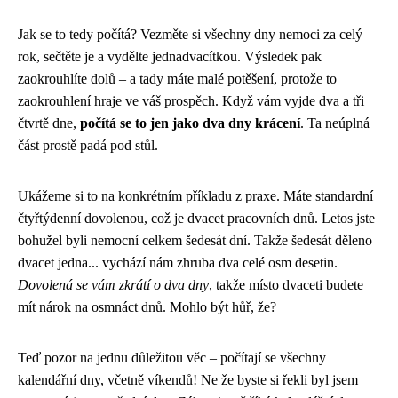
Jak se to tedy počítá? Vezměte si všechny dny nemoci za celý
rok, sečtěte je a vydělte jednadvacítkou. Výsledek pak
zaokrouhlíte dolů – a tady máte malé potěšení, protože to
zaokrouhlení hraje ve váš prospěch. Když vám vyjde dva a tři
čtvrtě dne,
počítá se to jen jako dva dny krácení
. Ta neúplná
část prostě padá pod stůl.
Ukážeme si to na konkrétním příkladu z praxe. Máte standardní
čtyřtýdenní dovolenou, což je dvacet pracovních dnů. Letos jste
bohužel byli nemocní celkem šedesát dní. Takže šedesát děleno
dvacet jedna... vychází nám zhruba dva celé osm desetin.
Dovolená se vám zkrátí o dva dny
, takže místo dvaceti budete
mít nárok na osmnáct dnů. Mohlo být hůř, že?
Teď pozor na jednu důležitou věc – počítají se všechny
kalendářní dny, včetně víkendů! Ne že byste si řekli byl jsem