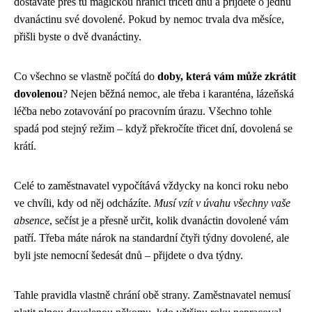
dostáváte přes tu magickou hranici třiceti dnů a přijdete o jednu
dvanáctinu své dovolené. Pokud by nemoc trvala dva měsíce,
přišli byste o dvě dvanáctiny.
Co všechno se vlastně počítá do
doby, která vám může zkrátit
dovolenou
? Nejen běžná nemoc, ale třeba i karanténa, lázeňská
léčba nebo zotavování po pracovním úrazu. Všechno tohle
spadá pod stejný režim – když překročíte třicet dní, dovolená se
krátí.
Celé to zaměstnavatel vypočítává vždycky na konci roku nebo
ve chvíli, kdy od něj odcházíte.
Musí vzít v úvahu všechny vaše
absence
, sečíst je a přesně určit, kolik dvanáctin dovolené vám
patří. Třeba máte nárok na standardní čtyři týdny dovolené, ale
byli jste nemocní šedesát dnů – přijdete o dva týdny.
Tahle pravidla vlastně chrání obě strany. Zaměstnavatel nemusí