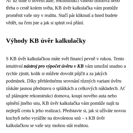
Ať už sníte o novém autě, rekonstrukci vašeho domova nebo
třeba o cestě kolem světa, KB úvěr kalkulačka vám pomůže
proměnit vaše sny v realitu. Stačí pár kliknutí a hned budete
vědět, na čem jste a jak si splnit svá přání.
Výhody KB úvěr kalkulačky
S KB úvěr kalkulačkou máte svět financí pevně v rukou. Tento
intuitivní
nástroj pro výpočet úvěru v KB
vám umožní snadno a
rychle zjistit, kolik si můžete dovolit půjčit a za jakých
podmínek. Díky přehlednému srovnání různých variant úvěru
získáte jasnou představu o splátkách a celkových nákladech. Ať
už plánujete rekonstrukci domova, koupi nového auta nebo
splnění jiného snu, KB úvěr kalkulačka vám pomůže najít tu
nejlepší cestu k jeho realizaci. Představte si, jak si užíváte novou
kuchyň nebo vyrážíte na dovolenou snů – s KB úvěr
kalkulačkou se vaše sny mohou stát realitou.