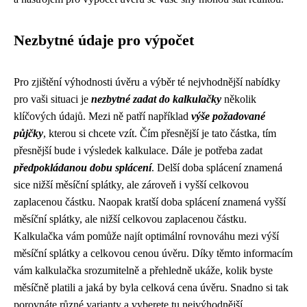
Nezbytné údaje pro výpočet
Pro zjištění výhodnosti úvěru a výběr té nejvhodnější nabídky
pro vaši situaci je
nezbytné zadat do kalkulačky
několik
klíčových údajů. Mezi ně patří například
výše požadované
půjčky
, kterou si chcete vzít. Čím přesnější je tato částka, tím
přesnější bude i výsledek kalkulace. Dále je potřeba zadat
předpokládanou dobu splácení
. Delší doba splácení znamená
sice nižší měsíční splátky, ale zároveň i vyšší celkovou
zaplacenou částku. Naopak kratší doba splácení znamená vyšší
měsíční splátky, ale nižší celkovou zaplacenou částku.
Kalkulačka vám pomůže najít optimální rovnováhu mezi výší
měsíční splátky a celkovou cenou úvěru. Díky těmto informacím
vám kalkulačka srozumitelně a přehledně ukáže, kolik byste
měsíčně platili a jaká by byla celková cena úvěru. Snadno si tak
porovnáte různé varianty a vyberete tu nejvýhodnější.