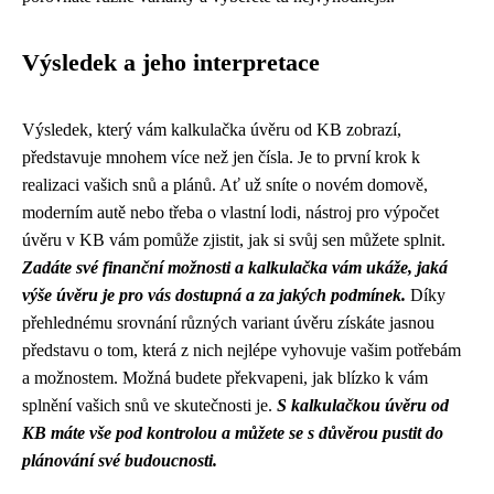
Výsledek a jeho interpretace
Výsledek, který vám kalkulačka úvěru od KB zobrazí,
představuje mnohem více než jen čísla. Je to první krok k
realizaci vašich snů a plánů. Ať už sníte o novém domově,
moderním autě nebo třeba o vlastní lodi, nástroj pro výpočet
úvěru v KB vám pomůže zjistit, jak si svůj sen můžete splnit.
Zadáte své finanční možnosti a kalkulačka vám ukáže, jaká
výše úvěru je pro vás dostupná a za jakých podmínek.
Díky
přehlednému srovnání různých variant úvěru získáte jasnou
představu o tom, která z nich nejlépe vyhovuje vašim potřebám
a možnostem. Možná budete překvapeni, jak blízko k vám
splnění vašich snů ve skutečnosti je.
S kalkulačkou úvěru od
KB máte vše pod kontrolou a můžete se s důvěrou pustit do
plánování své budoucnosti.