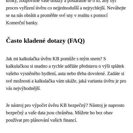
kroky, zodpovíme vaše dotazy a postaráme se o to, aby byl
proces vyřízení úvěru co nejjednodušší a nejrychlejší. Neváhejte
se na nás obrátit a proměňte své sny v realitu s pomocí
Komerční banky.
Často kladené dotazy (FAQ)
Jak mi kalkulačka úvěru KB pomůže s mým snem? S
kalkulačkou si snadno a rychle uděláte představu o výši splátek
vašeho vysněného bydlení, auta nebo třeba dovolené. Zadáte si
své možnosti a kalkulačka vám ukáže, jaká varianta úvěru je pro
vás nejvýhodnější.
Je nástroj pro výpočet úvěru KB bezpečný? Nástroj je naprosto
bezpečný a vaše data jsou chráněna. Můžete ho bez obav
používat pro plánování vašich financí.