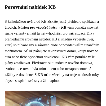
Porovnání nabídek KB
S kalkulačkou úvěru od KB získáte jasný přehled o splátkách a
úrocích.
Nástroj pro výpočet úvěru v KB
vám pomůže srovnat
různé varianty a najít tu nejvýhodnější pro vaši situaci. Díky
přehlednému srovnání nabídek KB si snadno vyberete úvěr,
který splní vaše sny a zároveň bude odpovídat vašim finančním
možnostem. Ať už plánujete rekonstrukci domu, koupi nového
auta nebo třeba vysněnou dovolenou, KB vám pomůže vaše
plány zrealizovat. Představte si tu radost z nového domova,
svobodu cestování vlastním autem nebo nezapomenutelné
zážitky z dovolené. S KB máte všechny nástroje na dosah ruky,
abyste si splnili své sny a žili naplno.