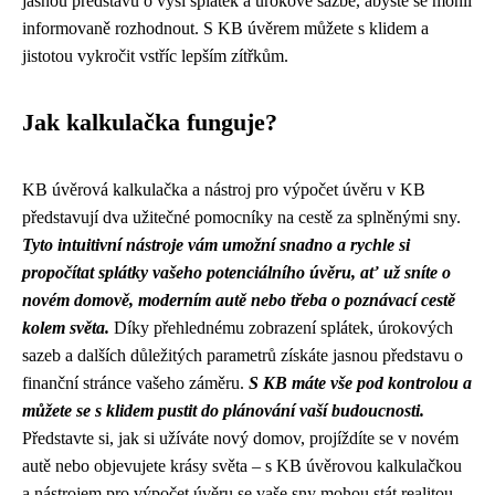
jasnou představu o výši splátek a úrokové sazbě, abyste se mohli
informovaně rozhodnout. S KB úvěrem můžete s klidem a
jistotou vykročit vstříc lepším zítřkům.
Jak kalkulačka funguje?
KB úvěrová kalkulačka a nástroj pro výpočet úvěru v KB
představují dva užitečné pomocníky na cestě za splněnými sny.
Tyto intuitivní nástroje vám umožní snadno a rychle si
propočítat splátky vašeho potenciálního úvěru, ať už sníte o
novém domově, moderním autě nebo třeba o poznávací cestě
kolem světa.
Díky přehlednému zobrazení splátek, úrokových
sazeb a dalších důležitých parametrů získáte jasnou představu o
finanční stránce vašeho záměru.
S KB máte vše pod kontrolou a
můžete se s klidem pustit do plánování vaší budoucnosti.
Představte si, jak si užíváte nový domov, projíždíte se v novém
autě nebo objevujete krásy světa – s KB úvěrovou kalkulačkou
a nástrojem pro výpočet úvěru se vaše sny mohou stát realitou.