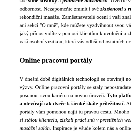
své
silné stránky
a
jedinečné dovednosti
. Uveďte v
odbornost. Nezapomeňte zmínit i své
zkušenosti s 
rekondiční masáže. Zaměstnavatelé ocení i vaši zna
ani sekci "O mně", kde můžete vyzdvihnout svou váše
jaký přínos vidíte v pomoci klientům k uvolnění a z
vaší osobní vizitkou, která vás odliší od ostatních
Online pracovní portály
V dnešní době digitálních technologií se otevírají n
výzvy. Online pracovní portály se staly nepostradat
posunout svou kariéru na novou úroveň.
Tyto platf
a otevírají tak dveře k široké škále příležitostí.
Ať
portály vám pomohou najít tu pravou cestu. Mnoho m
si stálou klientelu, získali práci snů v prestižních w
masážní salón.
Inspirace je všude kolem nás a onlin