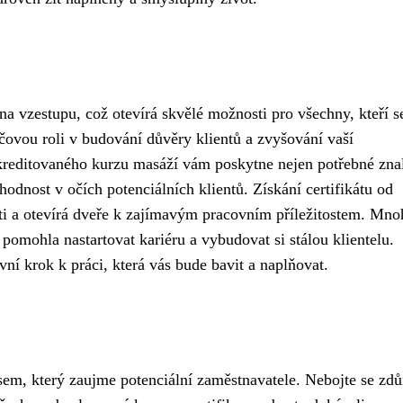
a vzestupu, což otevírá skvělé možnosti pro všechny, kteří s
íčovou roli v budování důvěry klientů a zvyšování vaší
kreditovaného kurzu masáží vám poskytne nejen potřebné znal
dnost v očích potenciálních klientů. Získání certifikátu od
sti a otevírá dveře k zajímavým pracovním příležitostem. Mno
pomohla nastartovat kariéru a vybudovat si stálou klientelu.
vní krok k práci, která vás bude bavit a naplňovat.
em, který zaujme potenciální zaměstnavatele. Nebojte se zdů