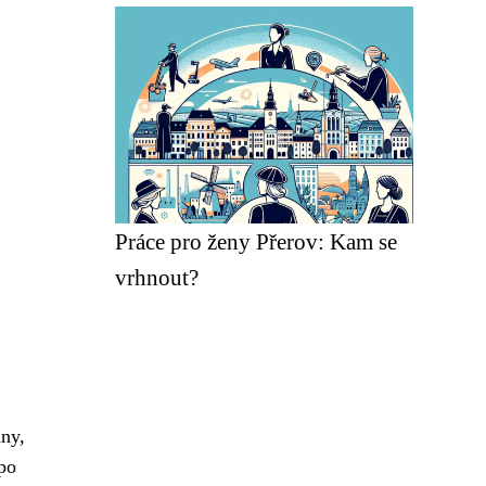
Práce pro ženy Přerov: Kam se
vrhnout?
ny,
 po