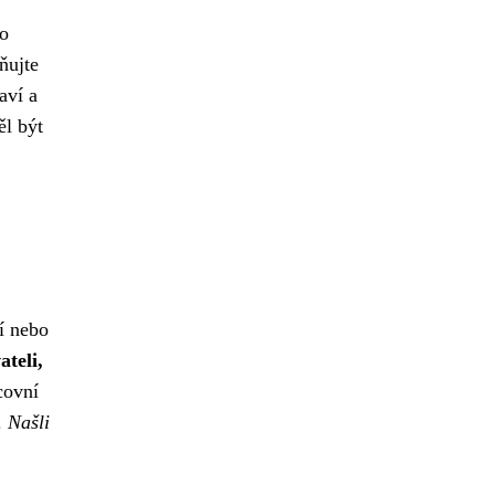
bo
ňujte
aví a
ěl být
í nebo
teli,
covní
.
Našli