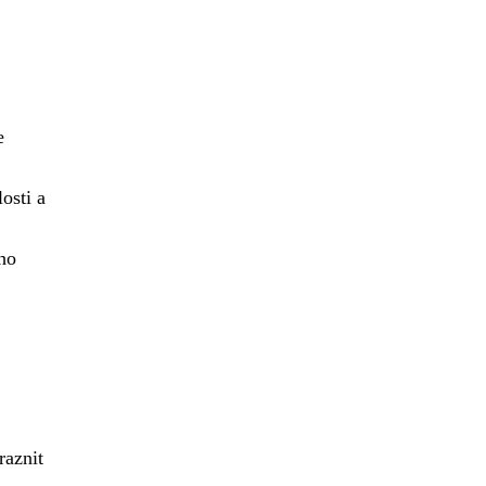
e
osti a
ho
raznit