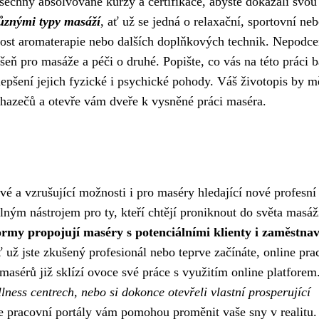
šechny absolvované kurzy a certifikace, abyste dokázali svou
různými typy masáží
, ať už se jedná o relaxační, sportovní ne
lost aromaterapie nebo dalších doplňkových technik. Nepodce
ň pro masáže a péči o druhé. Popište, co vás na této práci b
lepšení jejich fyzické i psychické pohody. Váš životopis by m
 uchazečů a otevře vám dveře k vysněné práci maséra.
ové a vzrušující možnosti i pro maséry hledající nové profesní
elným nástrojem pro ty, kteří chtějí proniknout do světa masáž
ormy propojují maséry s potenciálními klienty i zaměstnava
 už jste zkušený profesionál nebo teprve začínáte, online pra
asérů již sklízí ovoce své práce s využitím online platforem
ellness centrech, nebo si dokonce otevřeli vlastní prosperující
e pracovní portály vám pomohou proměnit vaše sny v realitu.