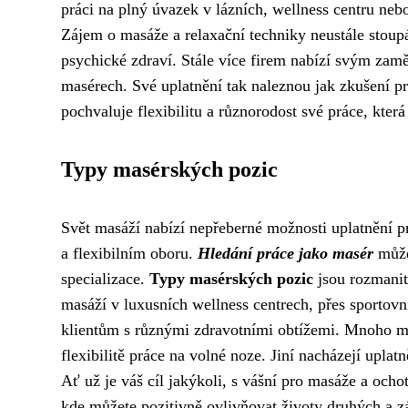
práci na plný úvazek v lázních, wellness centru ne
Zájem o masáže a relaxační techniky neustále stoupá
psychické zdraví. Stále více firem nabízí svým zam
masérech. Své uplatnění tak naleznou jak zkušení p
pochvaluje flexibilitu a různorodost své práce, kter
Typy masérských pozic
Svět masáží nabízí nepřeberné možnosti uplatnění pr
a flexibilním oboru.
Hledání práce jako masér
může 
specializace.
Typy masérských pozic
jsou rozmanit
masáží v luxusních wellness centrech, přes sportovn
klientům s různými zdravotními obtížemi. Mnoho mas
flexibilitě práce na volné noze. Jiní nacházejí upla
Ať už je váš cíl jakýkoli, s vášní pro masáže a ocho
kde můžete pozitivně ovlivňovat životy druhých a z