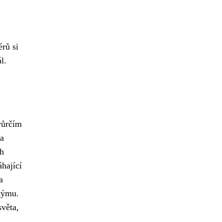
.
rů si
l.
vůrčím
 a
ch
hající
a
 týmu.
světa,