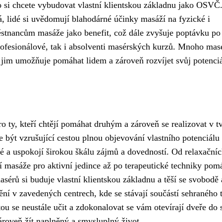
bo si chcete vybudovat vlastní klientskou základnu jako OSVČ
, lidé si uvědomují blahodárné účinky masáží na fyzické i
ěstnancům masáže jako benefit, což dále zvyšuje poptávku po
rofesionálové, tak i absolventi masérských kurzů. Mnoho masé
á jim umožňuje pomáhat lidem a zároveň rozvíjet svůj potenciá
o ty, kteří chtějí pomáhat druhým a zároveň se realizovat v t
být vzrušující cestou plnou objevování vlastního potenciálu
é a uspokojí širokou škálu zájmů a dovedností. Od relaxační
í masáže pro aktivní jedince až po terapeutické techniky pomá
érů si buduje vlastní klientskou základnu a těší se svobodě 
tnění v zavedených centrech, kde se stávají součástí sehraného
tou se neustále učit a zdokonalovat se vám otevírají dveře do 
ároveň žít naplněný a smysluplný život.