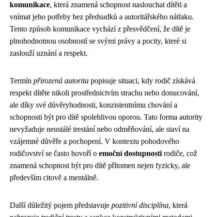
komunikace
, která znamená schopnost naslouchat dítěti a
vnímat jeho potřeby bez předsudků a autoritářského nátlaku.
Tento způsob komunikace vychází z přesvědčení, že dítě je
plnohodnotnou osobností se svými právy a pocity, které si
zaslouží uznání a respekt.
Termín
přirozená autorita
popisuje situaci, kdy rodič získává
respekt dítěte nikoli prostřednictvím strachu nebo donucování,
ale díky své důvěryhodnosti, konzistentnímu chování a
schopnosti být pro dítě spolehlivou oporou. Tato forma autority
nevyžaduje neustálé trestání nebo odměňování, ale staví na
vzájemné důvěře a pochopení. V kontextu pohodového
rodičovství se často hovoří o
emoční dostupnosti
rodiče, což
znamená schopnost být pro dítě přítomen nejen fyzicky, ale
především citově a mentálně.
Další důležitý pojem představuje
pozitivní disciplína
, která