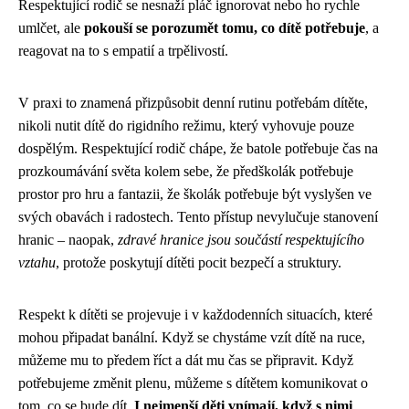
Respektující rodič se nesnaží pláč ignorovat nebo ho rychle
umlčet, ale
pokouší se porozumět tomu, co dítě potřebuje
, a
reagovat na to s empatií a trpělivostí.
V praxi to znamená přizpůsobit denní rutinu potřebám dítěte,
nikoli nutit dítě do rigidního režimu, který vyhovuje pouze
dospělým. Respektující rodič chápe, že batole potřebuje čas na
prozkoumávání světa kolem sebe, že předškolák potřebuje
prostor pro hru a fantazii, že školák potřebuje být vyslyšen ve
svých obavách i radostech. Tento přístup nevylučuje stanovení
hranic – naopak,
zdravé hranice jsou součástí respektujícího
vztahu
, protože poskytují dítěti pocit bezpečí a struktury.
Respekt k dítěti se projevuje i v každodenních situacích, které
mohou připadat banální. Když se chystáme vzít dítě na ruce,
můžeme mu to předem říct a dát mu čas se připravit. Když
potřebujeme změnit plenu, můžeme s dítětem komunikovat o
tom, co se bude dít.
I nejmenší děti vnímají, když s nimi