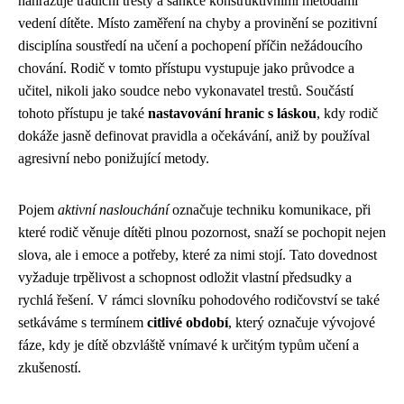
nahrazuje tradiční tresty a sankce konstruktivními metodami
vedení dítěte. Místo zaměření na chyby a provinění se pozitivní
disciplína soustředí na učení a pochopení příčin nežádoucího
chování. Rodič v tomto přístupu vystupuje jako průvodce a
učitel, nikoli jako soudce nebo vykonavatel trestů. Součástí
tohoto přístupu je také
nastavování hranic s láskou
, kdy rodič
dokáže jasně definovat pravidla a očekávání, aniž by používal
agresivní nebo ponižující metody.
Pojem
aktivní naslouchání
označuje techniku komunikace, při
které rodič věnuje dítěti plnou pozornost, snaží se pochopit nejen
slova, ale i emoce a potřeby, které za nimi stojí. Tato dovednost
vyžaduje trpělivost a schopnost odložit vlastní předsudky a
rychlá řešení. V rámci slovníku pohodového rodičovství se také
setkáváme s termínem
citlivé období
, který označuje vývojové
fáze, kdy je dítě obzvláště vnímavé k určitým typům učení a
zkušeností.