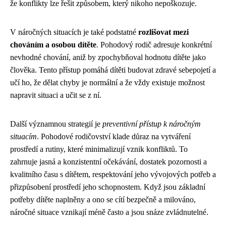
že konflikty lze řešit způsobem, který nikoho nepoškozuje.
V náročných situacích je také podstatné
rozlišovat mezi
chováním a osobou dítěte
. Pohodový rodič adresuje konkrétní
nevhodné chování, aniž by zpochybňoval hodnotu dítěte jako
člověka. Tento přístup pomáhá dítěti budovat zdravé sebepojetí a
učí ho, že dělat chyby je normální a že vždy existuje možnost
napravit situaci a učit se z ní.
Další významnou strategií je
preventivní přístup k náročným
situacím
. Pohodové rodičovství klade důraz na vytváření
prostředí a rutiny, které minimalizují vznik konfliktů. To
zahrnuje jasná a konzistentní očekávání, dostatek pozornosti a
kvalitního času s dítětem, respektování jeho vývojových potřeb a
přizpůsobení prostředí jeho schopnostem. Když jsou základní
potřeby dítěte naplněny a ono se cítí bezpečně a milováno,
náročné situace vznikají méně často a jsou snáze zvládnutelné.