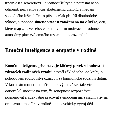
trpělivost a sebereflexi. Je jednodušší rychle potrestat nebo
odměnit, než věnovat čas skutečnému dialogu a hledání
společného řešení. Tento přístup však přináší dlouhodobé
výhody v podobě
silného vztahu založeného na důvěře
, dětí,
které mají zdravé sebevědomí a vnitřní motivaci, a rodinné
atmosféry plné vzájemného respektu a porozumění.
Emoční inteligence a empatie v rodině
Emoční inteligence představuje klíčový prvek v budování
zdravých rodinných vztahů
a tvoří základ toho, co knihy o
pohodovém rodičovství označují za harmonické soužití s dětmi.
V kontextu moderního přístupu k výchově se stále více
odborníků shoduje na tom, že schopnost rozpoznávat,
pojmenovat a adekvátně pracovat s emocemi má zásadní vliv na
celkovou atmosféru v rodině a na psychický vývoj dětí.