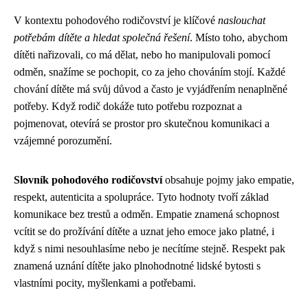
V kontextu pohodového rodičovství je klíčové
naslouchat
potřebám dítěte a hledat společná řešení
. Místo toho, abychom
dítěti nařizovali, co má dělat, nebo ho manipulovali pomocí
odměn, snažíme se pochopit, co za jeho chováním stojí. Každé
chování dítěte má svůj důvod a často je vyjádřením nenaplněné
potřeby. Když rodič dokáže tuto potřebu rozpoznat a
pojmenovat, otevírá se prostor pro skutečnou komunikaci a
vzájemné porozumění.
Slovník pohodového rodičovství
obsahuje pojmy jako empatie,
respekt, autenticita a spolupráce. Tyto hodnoty tvoří základ
komunikace bez trestů a odměn. Empatie znamená schopnost
vcítit se do prožívání dítěte a uznat jeho emoce jako platné, i
když s nimi nesouhlasíme nebo je necítíme stejně. Respekt pak
znamená uznání dítěte jako plnohodnotné lidské bytosti s
vlastními pocity, myšlenkami a potřebami.