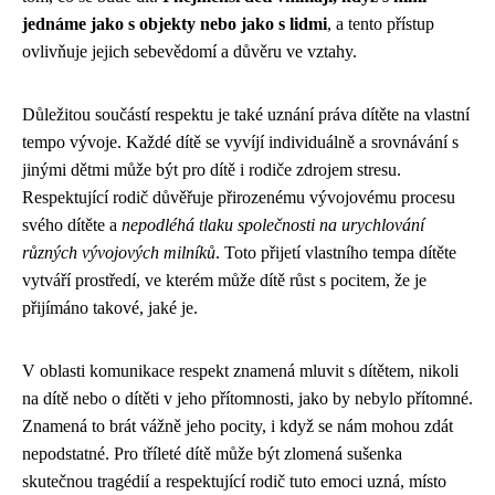
jednáme jako s objekty nebo jako s lidmi
, a tento přístup
ovlivňuje jejich sebevědomí a důvěru ve vztahy.
Důležitou součástí respektu je také uznání práva dítěte na vlastní
tempo vývoje. Každé dítě se vyvíjí individuálně a srovnávání s
jinými dětmi může být pro dítě i rodiče zdrojem stresu.
Respektující rodič důvěřuje přirozenému vývojovému procesu
svého dítěte a
nepodléhá tlaku společnosti na urychlování
různých vývojových milníků
. Toto přijetí vlastního tempa dítěte
vytváří prostředí, ve kterém může dítě růst s pocitem, že je
přijímáno takové, jaké je.
V oblasti komunikace respekt znamená mluvit s dítětem, nikoli
na dítě nebo o dítěti v jeho přítomnosti, jako by nebylo přítomné.
Znamená to brát vážně jeho pocity, i když se nám mohou zdát
nepodstatné. Pro tříleté dítě může být zlomená sušenka
skutečnou tragédií a respektující rodič tuto emoci uzná, místo