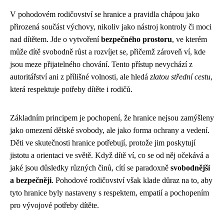
V pohodovém rodičovství se hranice a pravidla chápou jako
přirozená součást výchovy, nikoliv jako nástroj kontroly či moci
nad dítětem. Jde o vytvoření
bezpečného prostoru
, ve kterém
může dítě svobodně růst a rozvíjet se, přičemž zároveň ví, kde
jsou meze přijatelného chování. Tento přístup nevychází z
autoritářství ani z přílišné volnosti, ale hledá
zlatou střední cestu
,
která respektuje potřeby dítěte i rodičů.
Základním principem je pochopení, že hranice nejsou zamýšleny
jako omezení dětské svobody, ale jako forma ochrany a vedení.
Děti ve skutečnosti hranice potřebují, protože jim poskytují
jistotu a orientaci ve světě. Když dítě ví, co se od něj očekává a
jaké jsou důsledky různých činů, cítí se paradoxně
svobodnější
a bezpečněji
. Pohodové rodičovství však klade důraz na to, aby
tyto hranice byly nastaveny s respektem, empatií a pochopením
pro vývojové potřeby dítěte.