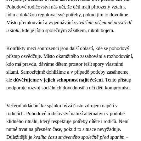
Pohodové rodičovství nás učí, že děti mají přirozený vztah k
jídlu a dokážou regulovat své potřeby, pokud jim to dovolíme.
Místo přemlouvání a vyjednávání
vytváříme příjemné prostředí
u stolu
, kde je jídlo společným zážitkem, nikoli bojem.
Konflikty mezi sourozenci jsou další oblastí, kde se pohodový
přístup osvědčuje. Místo okamžitého zasahování a rozhodování,
kdo má pravdu, dáváme dětem prostor řešit spory vlastními
silami. Samozřejmě dohlížíme a v případě potřeby zasáhneme,
ale
důvěřujeme v jejich schopnost najít řešení
. Tento přístup
podporuje rozvoj sociálních dovedností a učí děti kompromisu.
Večerní ukládání ke spánku bývá často zdrojem napětí v
rodinách. Pohodové rodičovství nabízí alternativu v podobě
klidného rituálu, který respektuje potřeby dítěte i rodičů. Není
nutné trvat na přesném čase, pokud to situace nevyžaduje.
Důležitější je
kvalita času stráveného společně před spaním
–