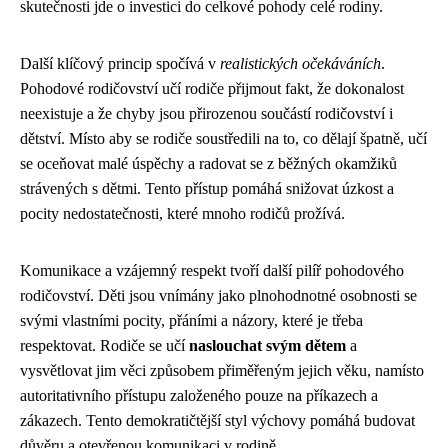
skutečnosti jde o investici do celkové pohody celé rodiny.
Další klíčový princip spočívá v
realistických očekáváních
.
Pohodové rodičovství učí rodiče přijmout fakt, že dokonalost
neexistuje a že chyby jsou přirozenou součástí rodičovství i
dětství. Místo aby se rodiče soustředili na to, co dělají špatně, učí
se oceňovat malé úspěchy a radovat se z běžných okamžiků
strávených s dětmi. Tento přístup pomáhá snižovat úzkost a
pocity nedostatečnosti, které mnoho rodičů prožívá.
Komunikace a vzájemný respekt tvoří další pilíř pohodového
rodičovství. Děti jsou vnímány jako plnohodnotné osobnosti se
svými vlastními pocity, přáními a názory, které je třeba
respektovat. Rodiče se učí
naslouchat svým dětem
a
vysvětlovat jim věci způsobem přiměřeným jejich věku, namísto
autoritativního přístupu založeného pouze na příkazech a
zákazech. Tento demokratičtější styl výchovy pomáhá budovat
důvěru a otevřenou komunikaci v rodině.