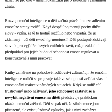
uznat, že pro dítě v daném okamžiku jde o skutečně významnou
ztrátu.
Rozvoj emoční inteligence u dětí začíná právě tímto zrcadlením
emocí ze strany rodičů. Když dospělí pojmenují pocity dítěte
slovy - vidím, že tě to hodně rozčílilo nebo vypadáš, že jsi
zklamaný - učí děti
emoční gramotnosti
. Děti postupně získávají
slovník pro vyjádření svých vnitřních stavů, což je základní
předpoklad pro jejich budoucí schopnost emoce regulovat a
konstruktivně s nimi pracovat.
Knihy zaměřené na pohodové rodičovství zdůrazňují, že emoční
inteligence rodičů se projevuje také ve schopnosti zvládat vlastní
emocionální reakce v náročných situacích. Když se rodič cítí
frustrovaný nebo naštvaný,
jeho schopnost zastavit se a
nevybít negativní emoce na dítěti
představuje praktickou
ukázku emoční zrělosti. Děti se pak učí, že silné emoce jsou
přirozené, ale existují zdravé způsoby, jak s nimi zacházet.