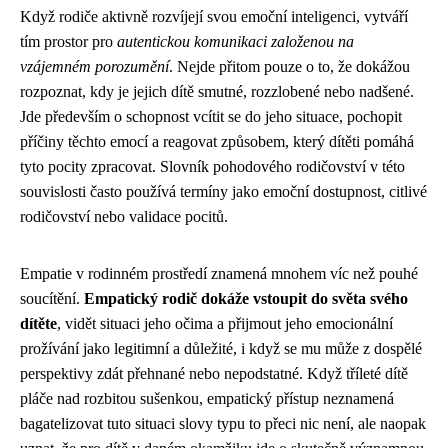
Když rodiče aktivně rozvíjejí svou emoční inteligenci, vytváří
tím prostor pro
autentickou komunikaci založenou na
vzájemném porozumění
. Nejde přitom pouze o to, že dokážou
rozpoznat, kdy je jejich dítě smutné, rozzlobené nebo nadšené.
Jde především o schopnost vcítit se do jeho situace, pochopit
příčiny těchto emocí a reagovat způsobem, který dítěti pomáhá
tyto pocity zpracovat. Slovník pohodového rodičovství v této
souvislosti často používá termíny jako emoční dostupnost, citlivé
rodičovství nebo validace pocitů.
Empatie v rodinném prostředí znamená mnohem víc než pouhé
soucítění.
Empatický rodič dokáže vstoupit do světa svého
dítěte
, vidět situaci jeho očima a přijmout jeho emocionální
prožívání jako legitimní a důležité, i když se mu může z dospělé
perspektivy zdát přehnané nebo nepodstatné. Když tříleté dítě
pláče nad rozbitou sušenkou, empatický přístup neznamená
bagatelizovat tuto situaci slovy typu to přeci nic není, ale naopak