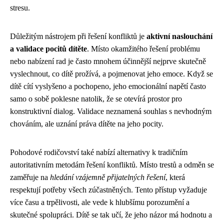
stresu.
Důležitým nástrojem při řešení konfliktů je
aktivní naslouchání
a validace pocitů dítěte
. Místo okamžitého řešení problému
nebo nabízení rad je často mnohem účinnější nejprve skutečně
vyslechnout, co dítě prožívá, a pojmenovat jeho emoce. Když se
dítě cítí vyslyšeno a pochopeno, jeho emocionální napětí často
samo o sobě poklesne natolik, že se otevírá prostor pro
konstruktivní dialog. Validace neznamená souhlas s nevhodným
chováním, ale uznání práva dítěte na jeho pocity.
Pohodové rodičovství také nabízí alternativy k tradičním
autoritativním metodám řešení konfliktů. Místo trestů a odměn se
zaměřuje na
hledání vzájemně přijatelných řešení
, která
respektují potřeby všech zúčastněných. Tento přístup vyžaduje
více času a trpělivosti, ale vede k hlubšímu porozumění a
skutečné spolupráci. Dítě se tak učí, že jeho názor má hodnotu a