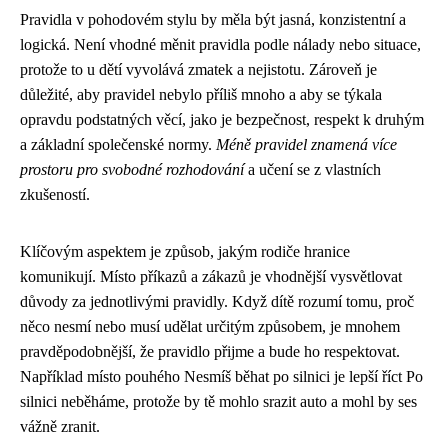
Pravidla v pohodovém stylu by měla být jasná, konzistentní a
logická. Není vhodné měnit pravidla podle nálady nebo situace,
protože to u dětí vyvolává zmatek a nejistotu. Zároveň je
důležité, aby pravidel nebylo příliš mnoho a aby se týkala
opravdu podstatných věcí, jako je bezpečnost, respekt k druhým
a základní společenské normy.
Méně pravidel znamená více
prostoru pro svobodné rozhodování
a učení se z vlastních
zkušeností.
Klíčovým aspektem je způsob, jakým rodiče hranice
komunikují. Místo příkazů a zákazů je vhodnější vysvětlovat
důvody za jednotlivými pravidly. Když dítě rozumí tomu, proč
něco nesmí nebo musí udělat určitým způsobem, je mnohem
pravděpodobnější, že pravidlo přijme a bude ho respektovat.
Například místo pouhého Nesmíš běhat po silnici je lepší říct Po
silnici neběháme, protože by tě mohlo srazit auto a mohl by ses
vážně zranit.