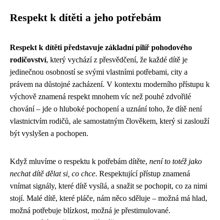
Respekt k dítěti a jeho potřebám
Respekt k dítěti představuje základní pilíř pohodového
rodičovství
, který vychází z přesvědčení, že každé dítě je
jedinečnou osobností se svými vlastními potřebami, city a
právem na důstojné zacházení. V kontextu moderního přístupu k
výchově znamená respekt mnohem víc než pouhé zdvořilé
chování – jde o hluboké pochopení a uznání toho, že dítě není
vlastnictvím rodičů, ale samostatným člověkem, který si zaslouží
být vyslyšen a pochopen.
Když mluvíme o respektu k potřebám dítěte,
není to totéž jako
nechat dítě dělat si, co chce
. Respektující přístup znamená
vnímat signály, které dítě vysílá, a snažit se pochopit, co za nimi
stojí. Malé dítě, které pláče, nám něco sděluje – možná má hlad,
možná potřebuje blízkost, možná je přestimulované.