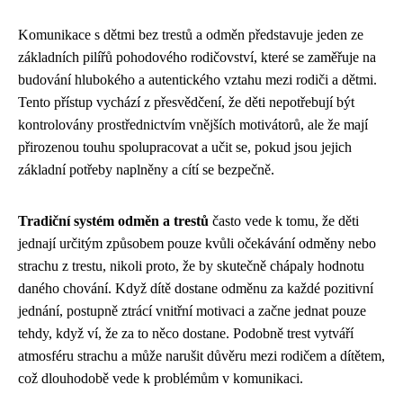
Komunikace s dětmi bez trestů a odměn představuje jeden ze
základních pilířů pohodového rodičovství, které se zaměřuje na
budování hlubokého a autentického vztahu mezi rodiči a dětmi.
Tento přístup vychází z přesvědčení, že děti nepotřebují být
kontrolovány prostřednictvím vnějších motivátorů, ale že mají
přirozenou touhu spolupracovat a učit se, pokud jsou jejich
základní potřeby naplněny a cítí se bezpečně.
Tradiční systém odměn a trestů
často vede k tomu, že děti
jednají určitým způsobem pouze kvůli očekávání odměny nebo
strachu z trestu, nikoli proto, že by skutečně chápaly hodnotu
daného chování. Když dítě dostane odměnu za každé pozitivní
jednání, postupně ztrácí vnitřní motivaci a začne jednat pouze
tehdy, když ví, že za to něco dostane. Podobně trest vytváří
atmosféru strachu a může narušit důvěru mezi rodičem a dítětem,
což dlouhodobě vede k problémům v komunikaci.