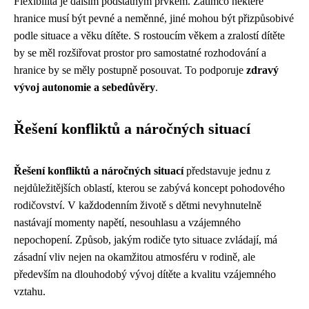
Flexibilita je dalším podstatným prvkem. Zatímco některé
hranice musí být pevné a neměnné, jiné mohou být přizpůsobivé
podle situace a věku dítěte. S rostoucím věkem a zralostí dítěte
by se měl rozšiřovat prostor pro samostatné rozhodování a
hranice by se měly postupně posouvat. To podporuje
zdravý
vývoj autonomie a sebedůvěry
.
Řešení konfliktů a náročných situací
Řešení konfliktů a náročných situací
představuje jednu z
nejdůležitějších oblastí, kterou se zabývá koncept pohodového
rodičovství. V každodenním životě s dětmi nevyhnutelně
nastávají momenty napětí, nesouhlasu a vzájemného
nepochopení. Způsob, jakým rodiče tyto situace zvládají, má
zásadní vliv nejen na okamžitou atmosféru v rodině, ale
především na dlouhodobý vývoj dítěte a kvalitu vzájemného
vztahu.