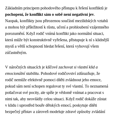
Základním principem pohodového přístupu k řešení konfliktů je
pochopení, že konflikt sám o sobě není negativní jev
.
Naopak, konflikty jsou přirozenou součástí mezilidských vztahů
a mohou být příležitostí k růstu, učení a prohloubení vzájemného
porozumění. Když rodič vnímá konflikt jako normální situaci,
která může být konstruktivně vyřešena, přistupuje k ní s klidnější
myslí a větší schopností hledat řešení, která vyhovují všem
zúčastněným.
V náročných situacích je klíčové
zachovat si vlastní klid a
emocionální stabilitu
. Pohodové rodičovství zdůrazňuje, že
rodič nemůže efektivně pomoci dítěti zvládnout jeho emoce,
pokud sám není schopen regulovat ty své vlastní. To neznamená
potlačovat své pocity, ale spíše je vědomě vnímat a pracovat s
nimi tak, aby neovládly celou situaci. Když rodič dokáže zůstat
v klidu i uprostřed bouře dětských emocí, poskytuje dítěti
bezpečný přístav a zároveň modeluje zdravé způsoby zvládání