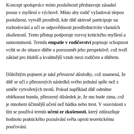
Koncept
spolupráce místo poslušnosti
představuje zásadní
posun v myšlení o výchově. Místo aby rodič vyžadoval slepou
poslušnost, vytváří prostředí, kde dítě aktivně participuje na
rozhodování a učí se odpovědnosti prostřednictvím vlastních
zkušeností. Tento přístup podporuje rozvoj kritického myšlení a
samostatnosti. Termín
empatie v rodičovství
popisuje schopnost
vcítit se do situace dítěte a porozumět jeho perspektivě, což tvoří
základ pro hlubší a kvalitnější vztah mezi rodičem a dítětem.
Důležitým pojmem je také
přirozené důsledky
, což znamená, že
dítě se učí z přirozených následků svého jednání spíše než z
uměle vytvořených trestů. Pokud například dítě odmítne
obléknout bundu, přirozený důsledek je, že mu bude zima, což
je mnohem účinnější učení než hádka nebo trest. V souvislosti s
tím se používá termín
učení ze zkušenosti
, který zdůrazňuje
hodnotu praktického poznávání světa oproti teoretickému
poučování.