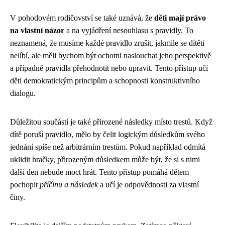
V pohodovém rodičovství se také uznává, že
děti mají právo
na vlastní názor
a na vyjádření nesouhlasu s pravidly. To
neznamená, že musíme každé pravidlo zrušit, jakmile se dítěti
nelíbí, ale měli bychom být ochotni naslouchat jeho perspektivě
a případně pravidla přehodnotit nebo upravit. Tento přístup učí
děti demokratickým principům a schopnosti konstruktivního
dialogu.
Důležitou součástí je také přirozené následky místo trestů. Když
dítě poruší pravidlo, mělo by čelit logickým důsledkům svého
jednání spíše než arbitrárním trestům. Pokud například odmítá
uklidit hračky, přirozeným důsledkem může být, že si s nimi
další den nebude moct hrát. Tento přístup pomáhá dětem
pochopit
příčinu a následek
a učí je odpovědnosti za vlastní
činy.