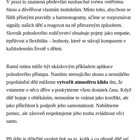
V praxi to znamená především
naslouchat svému vnitřnímu
hlasu
a důvěřovat vlastním instinktům. Místo toho, abychom se
řídili přísnými pravidly a harmonogramy, učíme se rozpoznávat
signály našich dětí a reagovat na ně přirozeným způsobem.
Slovník pohodového rodičovství obsahuje pojmy jako empatie,
trpělivost a flexibilita – hodnoty, které se stávají kompasem v
každodenním životě s dětmi.
Ranní rutina může být ukázkovým příkladem aplikace
pohodového přístupu. Namísto stresujícího shonu a neustálého
popohánění dětí můžeme
vytvořit atmosféru klidu
tím, že
vstaneme o něco dříve a poskytneme všem dostatek času. Když
dítě bojuje s oblékáním, nemusíme to vnímat jako konflikt, ale
jako příležitost k podpoře jeho samostatnosti. Nabídneme
pomoc, ale zároveň respektujeme jeho touhu zvládnout věci
samo.
Při jídle je důležité uvolnit tlak na to, kolik a co přesně dítě sní.