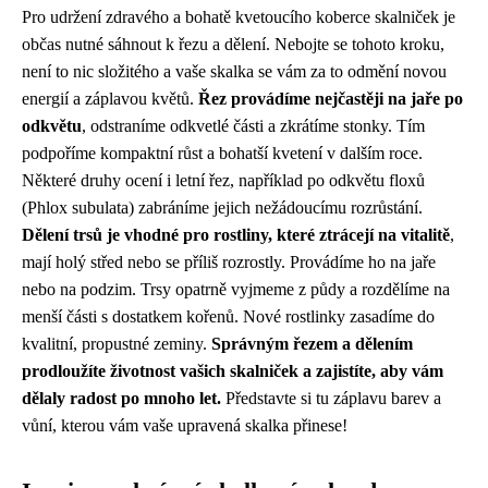
Pro udržení zdravého a bohatě kvetoucího koberce skalniček je
občas nutné sáhnout k řezu a dělení. Nebojte se tohoto kroku,
není to nic složitého a vaše skalka se vám za to odmění novou
energií a záplavou květů.
Řez provádíme nejčastěji na jaře po
odkvětu
, odstraníme odkvetlé části a zkrátíme stonky. Tím
podpoříme kompaktní růst a bohatší kvetení v dalším roce.
Některé druhy ocení i letní řez, například po odkvětu floxů
(Phlox subulata) zabráníme jejich nežádoucímu rozrůstání.
Dělení trsů je vhodné pro rostliny, které ztrácejí na vitalitě
,
mají holý střed nebo se příliš rozrostly. Provádíme ho na jaře
nebo na podzim. Trsy opatrně vyjmeme z půdy a rozdělíme na
menší části s dostatkem kořenů. Nové rostlinky zasadíme do
kvalitní, propustné zeminy.
Správným řezem a dělením
prodloužíte životnost vašich skalniček a zajistíte, aby vám
dělaly radost po mnoho let.
Představte si tu záplavu barev a
vůní, kterou vám vaše upravená skalka přinese!