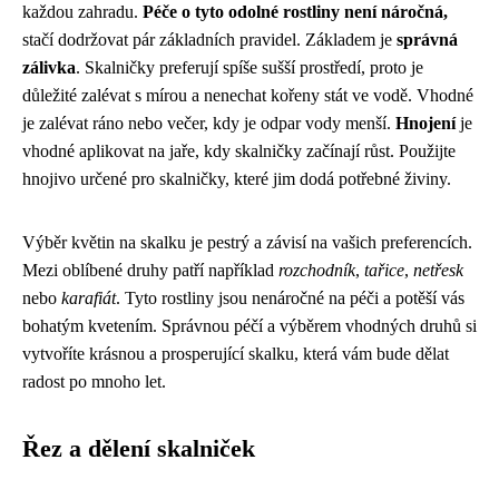
každou zahradu.
Péče o tyto odolné rostliny není náročná,
stačí dodržovat pár základních pravidel. Základem je
správná
zálivka
. Skalničky preferují spíše sušší prostředí, proto je
důležité zalévat s mírou a nenechat kořeny stát ve vodě. Vhodné
je zalévat ráno nebo večer, kdy je odpar vody menší.
Hnojení
je
vhodné aplikovat na jaře, kdy skalničky začínají růst. Použijte
hnojivo určené pro skalničky, které jim dodá potřebné živiny.
Výběr květin na skalku je pestrý a závisí na vašich preferencích.
Mezi oblíbené druhy patří například
rozchodník
,
tařice
,
netřesk
nebo
karafiát
. Tyto rostliny jsou nenáročné na péči a potěší vás
bohatým kvetením. Správnou péčí a výběrem vhodných druhů si
vytvoříte krásnou a prosperující skalku, která vám bude dělat
radost po mnoho let.
Řez a dělení skalniček