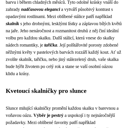
barvu i během chladných měsíců. Tyto odolné krásky vnáší do
zahrady
nadčasovou eleganci
a vytváří působivý kontrast s
opadavými rostlinami. Mezi oblíbené stálice patří například
skalník
s jeho drobnými, lesklými lístky a záplavou bílých květů
na jaře. Jeho nenáročnost a rozmanitost druhů z něj činí ideální
volbu pro každou skalku. Další stálicí, která vnese do skalky
nádech romantiky, je
tařička
. Její polštářovité porosty zdobené
něžnými květy v pastelových barvách rozzáří každý kout. Ať už
zvolíte skalník, tařičku, nebo jiný stálezelený druh, vaše skalka
bude hýřit životem po celý rok a stane se vaší osobní oázou
klidu a krásy.
Kvetoucí skalničky pro slunce
Slunce milující skalničky promění každou skalku v barevnou a
voňavou oázu.
Výběr je pestrý
a uspokojí i ty nejnáročnější
požadavky. Mezi oblíbené favority patří například