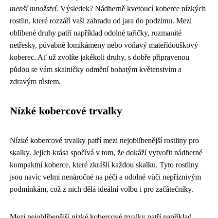
menší množství.
Výsledek? Nádherně kvetoucí koberce nízkých
rostlin, které rozzáří vaši zahradu od jara do podzimu. Mezi
oblíbené druhy patří například odolné tařičky, rozmanité
netřesky, půvabné lomikámeny nebo voňavý mateřídouškový
koberec. Ať už zvolíte jakékoli druhy, s dobře připravenou
půdou se vám skalničky odmění bohatým květenstvím a
zdravým růstem.
Nízké kobercové trvalky
Nízké kobercové trvalky patří mezi nejoblíbenější rostliny pro
skalky. Jejich krása spočívá v tom, že dokáží vytvořit nádherné
kompaktní koberce, které zkrášlí každou skalku. Tyto rostliny
jsou navíc velmi nenáročné na péči a odolné vůči nepříznivým
podmínkám, což z nich dělá ideální volbu i pro začátečníky.
Mezi nejoblíbenější nízké kobercové trvalky patří například