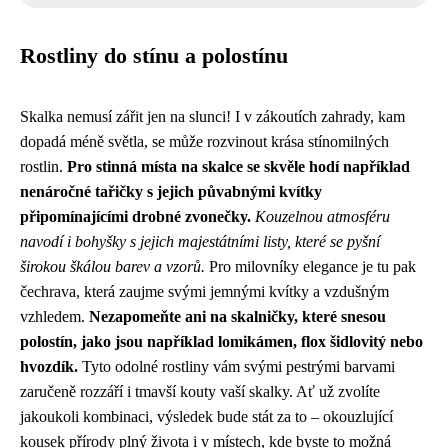
Rostliny do stínu a polostínu
Skalka nemusí zářit jen na slunci! I v zákoutích zahrady, kam
dopadá méně světla, se může rozvinout krása stínomilných
rostlin.
Pro stinná místa na skalce se skvěle hodí například
nenáročné tařičky s jejich půvabnými kvítky
připomínajícími drobné zvonečky.
Kouzelnou atmosféru
navodí i bohyšky s jejich majestátními listy, které se pyšní
širokou škálou barev a vzorů.
Pro milovníky elegance je tu pak
čechrava, která zaujme svými jemnými kvítky a vzdušným
vzhledem.
Nezapomeňte ani na skalničky, které snesou
polostín, jako jsou například lomikámen, flox šidlovitý nebo
hvozdík.
Tyto odolné rostliny vám svými pestrými barvami
zaručeně rozzáří i tmavší kouty vaší skalky. Ať už zvolíte
jakoukoli kombinaci, výsledek bude stát za to – okouzlující
kousek přírody plný života i v místech, kde byste to možná