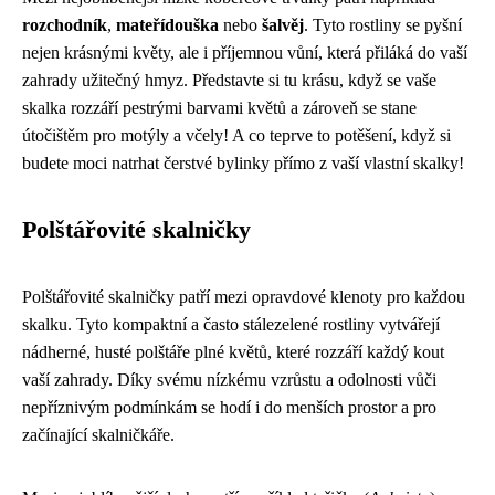
rozchodník
,
mateřídouška
nebo
šalvěj
. Tyto rostliny se pyšní
nejen krásnými květy, ale i příjemnou vůní, která přiláká do vaší
zahrady užitečný hmyz. Představte si tu krásu, když se vaše
skalka rozzáří pestrými barvami květů a zároveň se stane
útočištěm pro motýly a včely! A co teprve to potěšení, když si
budete moci natrhat čerstvé bylinky přímo z vaší vlastní skalky!
Polštářovité skalničky
Polštářovité skalničky patří mezi opravdové klenoty pro každou
skalku. Tyto kompaktní a často stálezelené rostliny vytvářejí
nádherné, husté polštáře plné květů, které rozzáří každý kout
vaší zahrady. Díky svému nízkému vzrůstu a odolnosti vůči
nepříznivým podmínkám se hodí i do menších prostor a pro
začínající skalničkáře.