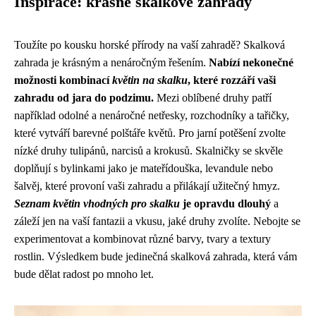
Inspirace: krásné skalkové zahrady
Toužíte po kousku horské přírody na vaší zahradě? Skalková
zahrada je krásným a nenáročným řešením.
Nabízí nekonečné
možnosti kombinací
květin na skalku
, které rozzáří vaši
zahradu od jara do podzimu.
Mezi oblíbené druhy patří
například odolné a nenáročné netřesky, rozchodníky a tařičky,
které vytváří barevné polštáře květů. Pro jarní potěšení zvolte
nízké druhy tulipánů, narcisů a krokusů. Skalničky se skvěle
doplňují s bylinkami jako je mateřídouška, levandule nebo
šalvěj, které provoní vaši zahradu a přilákají užitečný hmyz.
Seznam květin vhodných pro skalku
je opravdu dlouhý
a
záleží jen na vaší fantazii a vkusu, jaké druhy zvolíte. Nebojte se
experimentovat a kombinovat různé barvy, tvary a textury
rostlin. Výsledkem bude jedinečná skalková zahrada, která vám
bude dělat radost po mnoho let.