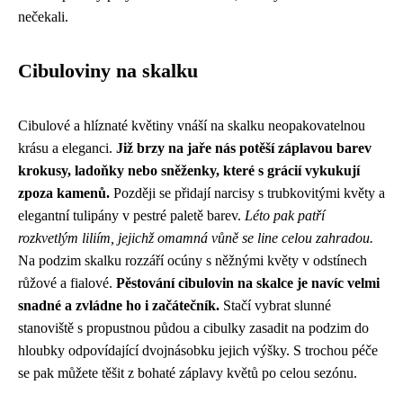
nečekali.
Cibuloviny na skalku
Cibulové a hlíznaté květiny vnáší na skalku neopakovatelnou
krásu a eleganci.
Již brzy na jaře nás potěší záplavou barev
krokusy, ladoňky nebo sněženky, které s grácií vykukují
zpoza kamenů.
Později se přidají narcisy s trubkovitými květy a
elegantní tulipány v pestré paletě barev.
Léto pak patří
rozkvetlým liliím, jejichž omamná vůně se line celou zahradou.
Na podzim skalku rozzáří ocúny s něžnými květy v odstínech
růžové a fialové.
Pěstování cibulovin na skalce je navíc velmi
snadné a zvládne ho i začátečník.
Stačí vybrat slunné
stanoviště s propustnou půdou a cibulky zasadit na podzim do
hloubky odpovídající dvojnásobku jejich výšky. S trochou péče
se pak můžete těšit z bohaté záplavy květů po celou sezónu.