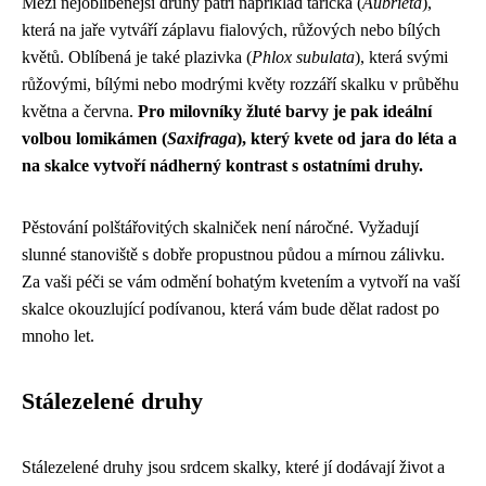
Mezi nejoblíbenější druhy patří například tařička (
Aubrieta
),
která na jaře vytváří záplavu fialových, růžových nebo bílých
květů. Oblíbená je také plazivka (
Phlox subulata
), která svými
růžovými, bílými nebo modrými květy rozzáří skalku v průběhu
května a června.
Pro milovníky žluté barvy je pak ideální
volbou lomikámen (
Saxifraga
), který kvete od jara do léta a
na skalce vytvoří nádherný kontrast s ostatními druhy.
Pěstování polštářovitých skalniček není náročné. Vyžadují
slunné stanoviště s dobře propustnou půdou a mírnou zálivku.
Za vaši péči se vám odmění bohatým kvetením a vytvoří na vaší
skalce okouzlující podívanou, která vám bude dělat radost po
mnoho let.
Stálezelené druhy
Stálezelené druhy jsou srdcem skalky, které jí dodávají život a