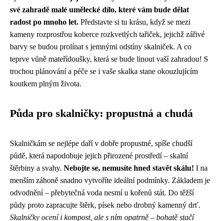
své zahradě malé umělecké dílo, které vám bude dělat
radost po mnoho let.
Představte si tu krásu, když se mezi
kameny rozprostřou koberce rozkvetlých tařiček, jejichž zářivé
barvy se budou prolínat s jemnými odstíny skalniček. A co
teprve vůně mateřídoušky, která se bude linout vaší zahradou! S
trochou plánování a péče se i vaše skalka stane okouzlujícím
koutkem plným života.
Půda pro skalničky: propustná a chudá
Skalničkám se nejlépe daří v dobře propustné, spíše chudší
půdě, která napodobuje jejich přirozené prostředí – skalní
štěrbiny a svahy.
Nebojte se, nemusíte hned stavět skálu!
I na
menším záhoně snadno vytvoříte ideální podmínky. Základem je
odvodnění – přebytečná voda nesmí u kořenů stát. Do těžší
půdy proto zapracujte štěrk, písek nebo drobný kamenný drť.
Skalničky ocení i kompost, ale s ním opatrně – bohatě stačí