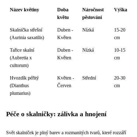
Název květiny
Doba
Náročnost
Výška
květu
pěstování
Skalnička střešní
Duben -
Nízká
15-20
(Aurinia saxatilis)
Květen
cm
Tařice skalní
Duben -
Nízká
10-15
(Aubretia x
Květen
cm
cultorum)
Hvozdík péřitý
Květen -
Střední
20-30
(Dianthus
Červen
cm
plumarius)
Péče o skalničky: zálivka a hnojení
Svět skalniček je plný barev a rozmanitých tvarů, které rozzáří