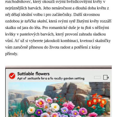
rozchodníkovec
, který okouzlí svými hvězdicovitými květy v
nejrůznějších barvách. Jeho nenáročnost a dlouhá doba květu z
něj dělají ideální volbu i pro začátečníky. Další skvostnou
ozdobou je
tařička skalní
, která svými sytě žlutými květy rozzáří
skalku od jara do léta. Pro romantické duše je tu
flok
s něžnými
kvítky v pastelových barvách, který provoní zahradu sladkou
vůní. Ať už si vyberete jakoukoli kombinaci, kvetoucí skalničky
vám zaručeně přinesou do života radost a potěšení z krásy
přírody.