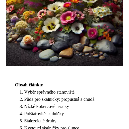
Obsah článku:
Výběr správného stanoviště
Půda pro skalničky: propustná a chudá
Nízké kobercové trvalky
Polštářovité skalničky
Stálezelené druhy
Kvetoucí skalničky pro slunce