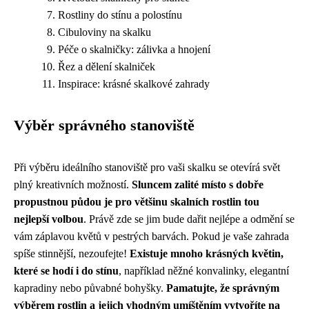
Rostliny do stínu a polostínu
Cibuloviny na skalku
Péče o skalničky: zálivka a hnojení
Řez a dělení skalniček
Inspirace: krásné skalkové zahrady
Výběr správného stanoviště
Při výběru ideálního stanoviště pro vaši skalku se otevírá svět
plný kreativních možností.
Sluncem zalité místo s dobře
propustnou půdou je pro většinu skalních rostlin tou
nejlepší volbou
. Právě zde se jim bude dařit nejlépe a odmění se
vám záplavou květů v pestrých barvách. Pokud je vaše zahrada
spíše stinnější, nezoufejte!
Existuje mnoho krásných květin,
které se hodí i do stínu
, například něžné konvalinky, elegantní
kapradiny nebo půvabné bohyšky.
Pamatujte, že správným
výběrem rostlin a jejich vhodným umíštěním vytvoříte na