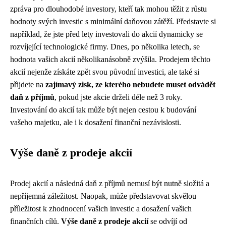
zpráva pro dlouhodobé investory, kteří tak mohou těžit z růstu
hodnoty svých investic s minimální daňovou zátěží. Představte si
například, že jste před lety investovali do akcií dynamicky se
rozvíjející technologické firmy. Dnes, po několika letech, se
hodnota vašich akcií několikanásobně zvýšila. Prodejem těchto
akcií nejenže získáte zpět svou původní investici, ale také si
přijdete na
zajímavý zisk, ze kterého nebudete muset odvádět
daň z příjmů
, pokud jste akcie drželi déle než 3 roky.
Investování do akcií tak může být nejen cestou k budování
vašeho majetku, ale i k dosažení finanční nezávislosti.
Výše daně z prodeje akcií
Prodej akcií a následná daň z příjmů nemusí být nutně složitá a
nepříjemná záležitost. Naopak, může představovat skvělou
příležitost k zhodnocení vašich investic a dosažení vašich
finančních cílů.
Výše daně z prodeje akcií
se odvíjí od