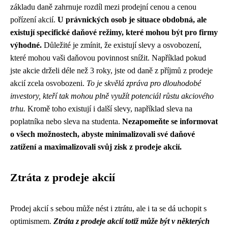
základu daně zahrnuje rozdíl mezi prodejní cenou a cenou
pořízení akcií.
U právnických osob je situace obdobná, ale
existují specifické daňové režimy, které mohou být pro firmy
výhodné.
Důležité je zmínit, že existují slevy a osvobození,
které mohou vaši daňovou povinnost snížit. Například pokud
jste akcie drželi déle než 3 roky, jste od daně z příjmů z prodeje
akcií zcela osvobozeni.
To je skvělá zpráva pro dlouhodobé
investory, kteří tak mohou plně využít potenciál růstu akciového
trhu.
Kromě toho existují i další slevy, například sleva na
poplatníka nebo sleva na studenta.
Nezapomeňte se informovat
o všech možnostech, abyste minimalizovali své daňové
zatížení a maximalizovali svůj zisk z prodeje akcií.
Ztráta z prodeje akcií
Prodej akcií s sebou může nést i ztrátu, ale i ta se dá uchopit s
optimismem.
Ztráta z prodeje akcií totiž může být v některých