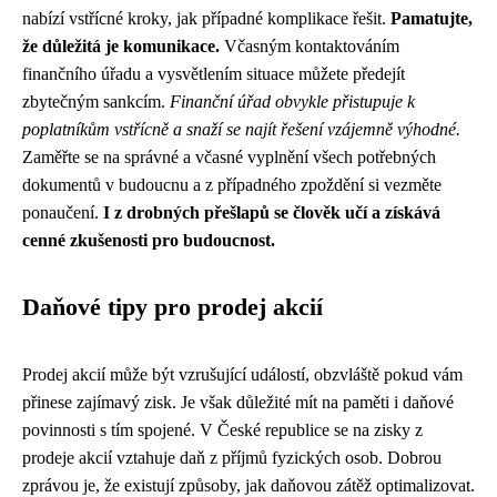
nabízí vstřícné kroky, jak případné komplikace řešit.
Pamatujte,
že důležitá je komunikace.
Včasným kontaktováním
finančního úřadu a vysvětlením situace můžete předejít
zbytečným sankcím.
Finanční úřad obvykle přistupuje k
poplatníkům vstřícně a snaží se najít řešení vzájemně výhodné.
Zaměřte se na správné a včasné vyplnění všech potřebných
dokumentů v budoucnu a z případného zpoždění si vezměte
ponaučení.
I z drobných přešlapů se člověk učí a získává
cenné zkušenosti pro budoucnost.
Daňové tipy pro prodej akcií
Prodej akcií může být vzrušující událostí, obzvláště pokud vám
přinese zajímavý zisk. Je však důležité mít na paměti i daňové
povinnosti s tím spojené. V České republice se na zisky z
prodeje akcií vztahuje daň z příjmů fyzických osob. Dobrou
zprávou je, že existují způsoby, jak daňovou zátěž optimalizovat.