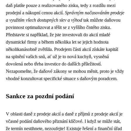
daň platíte pouze z realizovaného zisku, tedy z rozdílu mezi
prodejní a nákupní cenou akcií.
Správným načasováním prodeje
a využitím všech dostupných slev a výhod
tak můžete daňovou
povinnost optimalizovat a těšit se z vyššího čistého zisku.
Představte si například, že jste investovali do akcií mladé
dynamické firmy a během několika let se jejich hodnota
několikanásobně zvětšila. Prodejem části akcií získáte kapitál
na splnění vašich snů, ať už je to nová kuchyň, vysněná
dovolená nebo třeba investice do dalších příležitostí.
Nezapomeňte, že daňové zákony se mohou měnit, proto je vždy
vhodné konzultovat specifické situace s daňovým poradcem.
Sankce za pozdní podání
V oblasti daně z prodeje akcií a daně z příjmů z prodeje akcií je
včasné podání daňového přiznání klíčové. I když se může stát,
že termín nestihnete, nezoufejte! Existuje řešení a finanční úřad