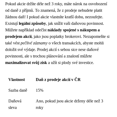
Pokud akcie držíte déle než 3 roky, máte nárok na osvobození
od daně z příjmů. To znamená, že z prodeje nebudete platit
žádnou daň! I pokud akcie vlastníte kratší dobu, nezoufejte.
Existují
legální způsoby
, jak snížit vaši daňovou povinnost.
Můžete například odečíst
náklady spojené s nákupem a
prodejem akcií
, jako jsou poplatky brokerovi. Nezapomeňte si
také vést
pečlivé záznamy
o všech transakcích, abyste mohli
doložit své výdaje. Prodej akcií s sebou sice nese daňové
povinnosti, ale s trochou plánování a znalostí můžete
maximalizovat svůj zisk
a užít si plody své investice.
Vlastnost
Daň z prodeje akcií v ČR
Sazba daně
15%
Daňová
Ano, pokud jsou akcie drženy déle než 3
sleva
roky