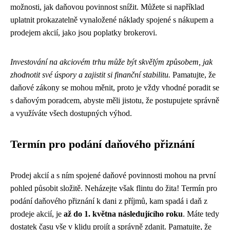
možnosti, jak daňovou povinnost snížit. Můžete si například
uplatnit prokazatelně vynaložené náklady spojené s nákupem a
prodejem akcií, jako jsou poplatky brokerovi.
Investování na akciovém trhu může být skvělým způsobem, jak
zhodnotit své úspory a zajistit si finanční stabilitu.
Pamatujte, že
daňové zákony se mohou měnit, proto je vždy vhodné poradit se
s daňovým poradcem, abyste měli jistotu, že postupujete správně
a využíváte všech dostupných výhod.
Termín pro podání daňového přiznání
Prodej akcií a s ním spojené daňové povinnosti mohou na první
pohled působit složitě. Neházejte však flintu do žita! Termín pro
podání daňového přiznání k dani z příjmů, kam spadá i daň z
prodeje akcií, je
až do 1. května následujícího roku
. Máte tedy
dostatek času vše v klidu projít a správně zdanit. Pamatujte, že