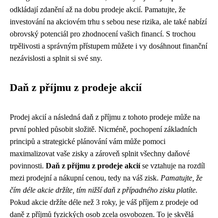
odkládají zdanění až na dobu prodeje akcií. Pamatujte, že
investování na akciovém trhu s sebou nese rizika, ale také nabízí
obrovský potenciál pro zhodnocení vašich financí. S trochou
trpělivosti a správným přístupem můžete i vy dosáhnout finanční
nezávislosti a splnit si své sny.
Daň z příjmu z prodeje akcií
Prodej akcií a následná daň z příjmu z tohoto prodeje může na
první pohled působit složitě. Nicméně, pochopení základních
principů a strategické plánování vám může pomoci
maximalizovat vaše zisky a zároveň splnit všechny daňové
povinnosti.
Daň z příjmu z prodeje akcií
se vztahuje na rozdíl
mezi prodejní a nákupní cenou, tedy na váš zisk.
Pamatujte, že
čím déle akcie držíte, tím nižší daň z případného zisku platíte.
Pokud akcie držíte déle než 3 roky, je váš příjem z prodeje od
daně z příjmů fyzických osob zcela osvobozen. To je skvělá