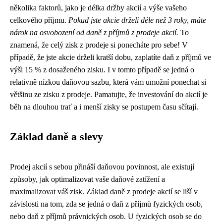
několika faktorů, jako je délka držby akcií a výše vašeho
celkového příjmu.
Pokud jste akcie drželi déle než 3 roky, máte
nárok na osvobození od daně z příjmů z prodeje akcií.
To
znamená, že celý zisk z prodeje si ponecháte pro sebe! V
případě, že jste akcie drželi kratší dobu, zaplatíte daň z příjmů ve
výši 15 % z dosaženého zisku. I v tomto případě se jedná o
relativně nízkou daňovou sazbu, která vám umožní ponechat si
většinu ze zisku z prodeje. Pamatujte, že investování do akcií je
běh na dlouhou trať a i menší zisky se postupem času sčítají.
Základ daně a slevy
Prodej akcií s sebou přináší daňovou povinnost, ale existují
způsoby, jak optimalizovat vaše daňové zatížení a
maximalizovat váš zisk. Základ daně z prodeje akcií se liší v
závislosti na tom, zda se jedná o daň z příjmů fyzických osob,
nebo daň z příjmů právnických osob. U fyzických osob se do