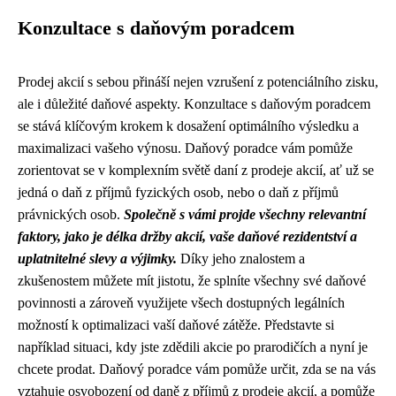
Konzultace s daňovým poradcem
Prodej akcií s sebou přináší nejen vzrušení z potenciálního zisku,
ale i důležité daňové aspekty. Konzultace s daňovým poradcem
se stává klíčovým krokem k dosažení optimálního výsledku a
maximalizaci vašeho výnosu. Daňový poradce vám pomůže
zorientovat se v komplexním světě daní z prodeje akcií, ať už se
jedná o daň z příjmů fyzických osob, nebo o daň z příjmů
právnických osob.
Společně s vámi projde všechny relevantní
faktory, jako je délka držby akcií, vaše daňové rezidentství a
uplatnitelné slevy a výjimky.
Díky jeho znalostem a
zkušenostem můžete mít jistotu, že splníte všechny své daňové
povinnosti a zároveň využijete všech dostupných legálních
možností k optimalizaci vaší daňové zátěže. Představte si
například situaci, kdy jste zdědili akcie po prarodičích a nyní je
chcete prodat. Daňový poradce vám pomůže určit, zda se na vás
vztahuje osvobození od daně z příjmů z prodeje akcií, a pomůže