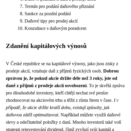
Termín pro podání daňového přiznání
Sankce za pozdní podání
Daňové tipy pro prodej akcií
Konzultace s daňovým poradcem
Zdanění kapitálových výnosů
V České republice se na kapitálové výnosy, jako jsou zisky z
prodeje akcií, vztahuje daň z příjmů fyzických osob.
Dobrou
zprávou je, že pokud akcie držíte déle než 3 roky, jste od
daně z příjmů z prodeje akcií osvobozeni
. To je skvělá zpráva
pro dlouhodobé investory, kteří chtějí nechat své peníze
zhodnocovat na akciovém trhu a těžit z růstu firem v čase.
I v
případě, že akcie držíte kratší dobu, existují způsoby, jak
daňovou zátěž optimalizovat.
Například můžete využít daňové
slevy a odečitatelné položky z daní. Mnoho investorů také volí
strategii reinvestování dividend, čímž zvyšují svůj kapitál a