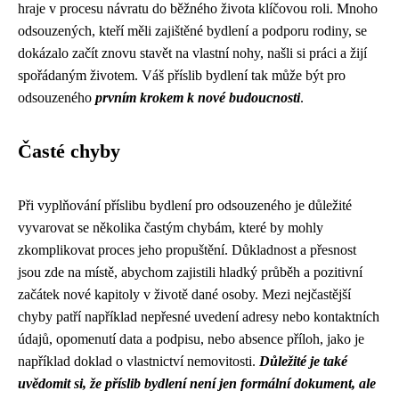
hraje v procesu návratu do běžného života klíčovou roli. Mnoho
odsouzených, kteří měli zajištěné bydlení a podporu rodiny, se
dokázalo začít znovu stavět na vlastní nohy, našli si práci a žijí
spořádaným životem. Váš příslib bydlení tak může být pro
odsouzeného
prvním krokem k nové budoucnosti
.
Časté chyby
Při vyplňování příslibu bydlení pro odsouzeného je důležité
vyvarovat se několika častým chybám, které by mohly
zkomplikovat proces jeho propuštění. Důkladnost a přesnost
jsou zde na místě, abychom zajistili hladký průběh a pozitivní
začátek nové kapitoly v životě dané osoby. Mezi nejčastější
chyby patří například nepřesné uvedení adresy nebo kontaktních
údajů, opomenutí data a podpisu, nebo absence příloh, jako je
například doklad o vlastnictví nemovitosti.
Důležité je také
uvědomit si, že příslib bydlení není jen formální dokument, ale