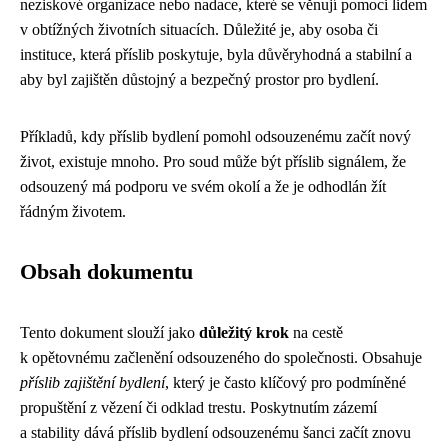
neziskové organizace nebo nadace, které se věnují pomoci lidem
v obtížných životních situacích. Důležité je, aby osoba či
instituce, která příslib poskytuje, byla důvěryhodná a stabilní a
aby byl zajištěn důstojný a bezpečný prostor pro bydlení.
Příkladů, kdy příslib bydlení pomohl odsouzenému začít nový
život, existuje mnoho. Pro soud může být příslib signálem, že
odsouzený má podporu ve svém okolí a že je odhodlán žít
řádným životem.
Obsah dokumentu
Tento dokument slouží jako
důležitý krok
na cestě
k opětovnému začlenění odsouzeného do společnosti. Obsahuje
příslib zajištění bydlení
, který je často klíčový pro podmíněné
propuštění z vězení či odklad trestu. Poskytnutím zázemí
a stability dává příslib bydlení odsouzenému šanci začít znovu