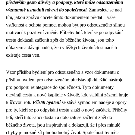
především gesto důvěry a podpory, které může odsouzenému
významně usnadnit návrat do společnosti.
Zamyslete se nad
tím, jakou zprávu chcete tímto dokumentem předat – vaše
vstřícnost a ochota pomoci mohou být pro odsouzeného silnou
motivací k pozitivní změně. Příběhy lidí, kteří se po odpykání
trestu dokázali začlenit zpět do běžného života, jsou toho
důkazem a dávají naději, že i v těžkých životních situacích
existuje cesta ven.
Vzor příslibu bydlení pro odsouzeného a vzor dokumentu o
příslibu bydlení pro odsouzeného představují důležité nástroje
pro podporu reintegrace do společnosti. Tyto dokumenty
otevírají cestu k nové kapitole v životě, kde stabilní zázemí hraje
klíčovou roli.
Příslib bydlení
se stává symbolem naděje a opory
pro ty, kteří se po odpykání trestu snaží o nový začátek. Příběhy
lidí, kteří tuto šanci dostali a dokázali se začlenit zpět do
běžného života, jsou inspirativní a dokazují, že i přes minulé
chyby je možné žít plnohodnotný život. Společnost by měla