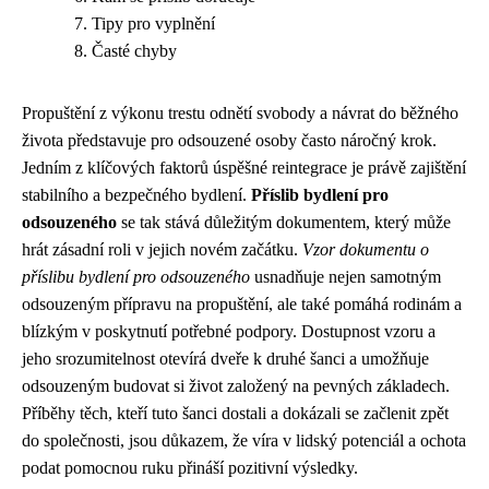
Tipy pro vyplnění
Časté chyby
Propuštění z výkonu trestu odnětí svobody a návrat do běžného
života představuje pro odsouzené osoby často náročný krok.
Jedním z klíčových faktorů úspěšné reintegrace je právě zajištění
stabilního a bezpečného bydlení.
Příslib bydlení pro
odsouzeného
se tak stává důležitým dokumentem, který může
hrát zásadní roli v jejich novém začátku.
Vzor dokumentu o
příslibu bydlení pro odsouzeného
usnadňuje nejen samotným
odsouzeným přípravu na propuštění, ale také pomáhá rodinám a
blízkým v poskytnutí potřebné podpory. Dostupnost vzoru a
jeho srozumitelnost otevírá dveře k druhé šanci a umožňuje
odsouzeným budovat si život založený na pevných základech.
Příběhy těch, kteří tuto šanci dostali a dokázali se začlenit zpět
do společnosti, jsou důkazem, že víra v lidský potenciál a ochota
podat pomocnou ruku přináší pozitivní výsledky.