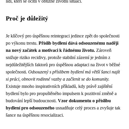
lidi, kteří se ocitli v obtížné životní situaci.
Proč je důležitý
Je klíčový pro úspěšnou reintegraci jedince zpět do společnosti
po výkonu trestu.
Příslib bydlení dává odsouzenému naději
na nový začátek a motivaci k řádnému životu.
Zároveň
snižuje riziko recidivy, protože stabilní zázemí je jedním z
nejdůležitějších faktorů pro úspěšnou adaptaci na život v běžné
společnosti.
Odsouzený s příslibem bydlení má větší šanci najít
si práci, obnovit rodinné vazby a začlenit se do komunity.
Existuje mnoho inspirativních příkladů, kdy právě zajištění
bydlení bylo pro propuštěného impulsem k pozitivní změně a
budování lepší budoucnosti.
Vzor dokumentu o příslibu
bydlení pro odsouzeného
usnadňuje celý proces a zvyšuje tak
šance na úspěšnou resocializaci.