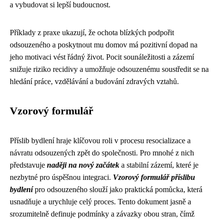
a vybudovat si lepší budoucnost.
Příklady z praxe ukazují, že ochota blízkých podpořit
odsouzeného a poskytnout mu domov má pozitivní dopad na
jeho motivaci vést řádný život. Pocit sounáležitosti a zázemí
snižuje riziko recidivy a umožňuje odsouzenému soustředit se na
hledání práce, vzdělávání a budování zdravých vztahů.
Vzorový formulář
Příslib bydlení hraje klíčovou roli v procesu resocializace a
návratu odsouzených zpět do společnosti. Pro mnohé z nich
představuje
naději na nový začátek
a stabilní zázemí, které je
nezbytné pro úspěšnou integraci.
Vzorový formulář příslibu
bydlení
pro odsouzeného slouží jako praktická pomůcka, která
usnadňuje a urychluje celý proces. Tento dokument jasně a
srozumitelně definuje podmínky a závazky obou stran, čímž