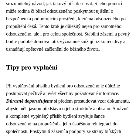
srozumitelný návod, jak takový příslib sepsat. S jeho pomocí
může rodina či blízcí odsouzeného poskytnout ujištění o
bezpečném a podporujícím prostředí, které na odsouzeného po
propuštění čeká. Tento krok je důležitý nejen pro samotného
odsouzeného, ale i pro celou společnost. Stabilní zázemí a pevný
bod v podobě domova totiž významně snižují riziko recidivy a
usnadňují opětovné začlenění do běžného života.
Tipy pro vyplnění
Při vyplňování příslibu bydlení pro odsouzeného je důležité
postupovat pečlivě a uvést všechny požadované informace.
Důrazně doporučujeme
si předem prostudovat vzor dokumentu,
abyste měli jasnou představu o jeho struktuře a obsahu. Správně
a kompletně vyplněný příslib bydlení zvyšuje šance
odsouzeného na propuštění a jeho úspěšnou reintegraci do
společnosti. Poskytnutí zázemí a podpory ze strany blízkých