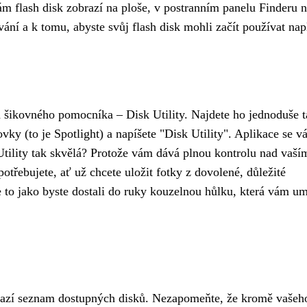
vám flash disk zobrazí na ploše, v postranním panelu Finderu 
vání a k tomu, abyste svůj flash disk mohli začít používat nap
 šikovného pomocníka – Disk Utility. Najdete ho jednoduše t
ky (to je Spotlight) a napíšete "Disk Utility". Aplikace se 
Utility tak skvělá? Protože vám dává plnou kontrolu nad vaší
potřebujete, ať už chcete uložit fotky z dovolené, důležité
e to jako byste dostali do ruky kouzelnou hůlku, která vám u
razí seznam dostupných disků. Nezapomeňte, že kromě vašeho