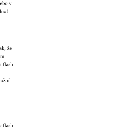
nebo v
lno!
ak, že
vám
m flash
možní
 flash