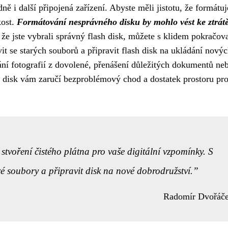
ě i další připojená zařízení. Abyste měli jistotu, že formátuj
kost.
Formátování nesprávného disku by mohlo vést ke ztrátě
i, že jste vybrali správný flash disk, můžete s klidem pokračov
 se starých souborů a připravit flash disk na ukládání novýc
ání fotografií z dovolené, přenášení důležitých dokumentů ne
sh disk vám zaručí bezproblémový chod a dostatek prostoru pr
tvoření čistého plátna pro vaše digitální vzpomínky. S
ré soubory a připravit disk na nové dobrodružství.
Radomír Dvořáč