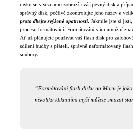
disku se v seznamu zobrazí i váš pevný disk a případn
správný disk, pečlivě zkontrolujte jeho název a veli
proto dbejte zvýšené opatrnosti.
Jakmile jste si jist
procesu formátování. Formátování vám umožní zbavit
Ať už plánujete používat váš flash disk pro zálohov
sdílení hudby s přáteli, správně naformátovaný fla
soubory.
Formátování flash disku na Macu je jako s
několika kliknutími myší můžete smazat sta