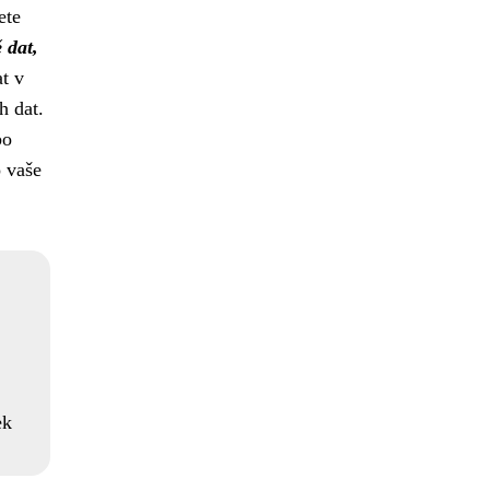
ete
 dat,
at v
h dat.
bo
o vaše
ek