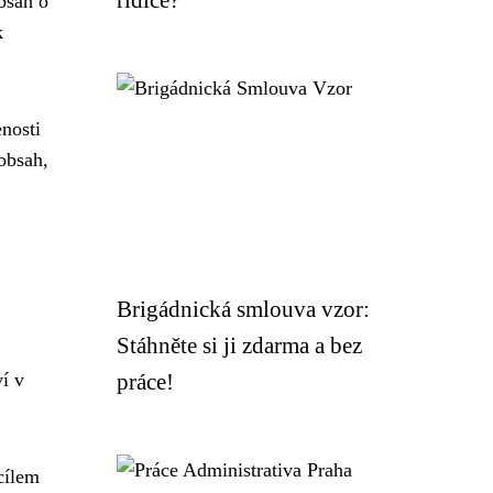
bsah o
k
enosti
obsah,
Brigádnická smlouva vzor:
Stáhněte si ji zdarma a bez
í v
práce!
cílem