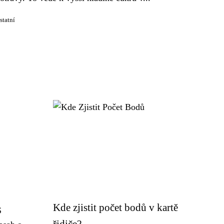
statní
Kde zjistit počet bodů v kartě
S
řidiče?