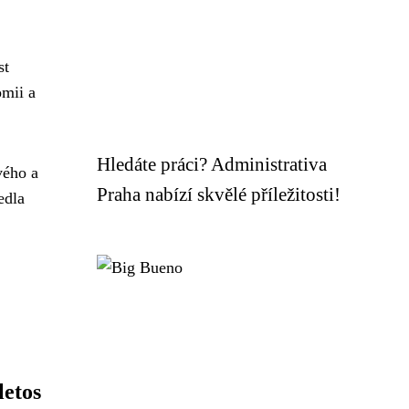
st
omii a
Hledáte práci? Administrativa
vého a
Praha nabízí skvělé příležitosti!
edla
letos