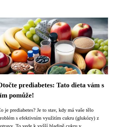
Otočte prediabetes: Tato dieta vám s
tím pomůže!
o je prediabetes? Je to stav, kdy má vaše tělo
roblém s efektivním využitím cukru (glukózy) z
otravy. To vede k vyšší hladině cukru v...