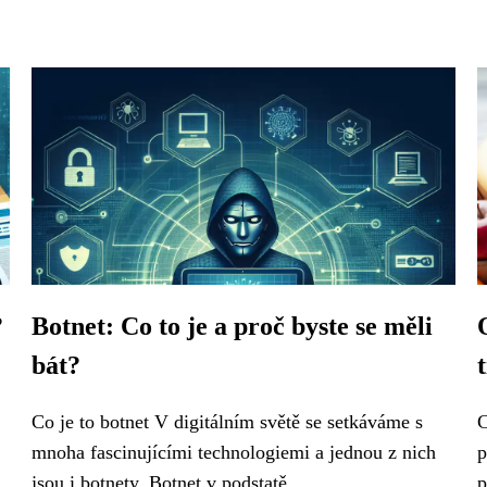
?
Botnet: Co to je a proč byste se měli
bát?
Co je to botnet V digitálním světě se setkáváme s
C
mnoha fascinujícími technologiemi a jednou z nich
p
jsou i botnety. Botnet v podstatě...
p