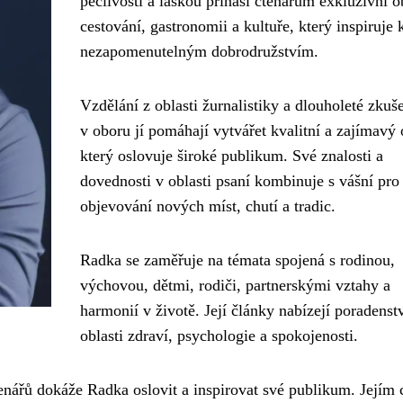
pečlivostí a láskou přináší čtenářům exkluzivní o
cestování, gastronomii a kultuře, který inspiruje 
nezapomenutelným dobrodružstvím.
Vzdělání z oblasti žurnalistiky a dlouholeté zkuš
v oboru jí pomáhají vytvářet kvalitní a zajímavý 
který oslovuje široké publikum. Své znalosti a
dovednosti v oblasti psaní kombinuje s vášní pro
objevování nových míst, chutí a tradic.
Radka se zaměřuje na témata spojená s rodinou,
výchovou, dětmi, rodiči, partnerskými vztahy a
harmonií v životě. Její články nabízejí poradenstv
oblasti zdraví, psychologie a spokojenosti.
čtenářů dokáže Radka oslovit a inspirovat své publikum. Jejím 