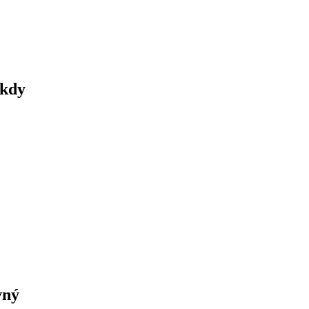
 kdy
vný