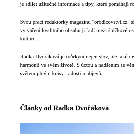
je sdílet užitečné informace a tipy, které pomáhají 
Svou prací redaktorky magazínu "orodicovstvi.cz" si 
vytváření kvalitního obsahu ji řadí mezi špičkové os
kulturu.
Radka Dvořáková je tvůrkyní nejen slov, ale také in
harmonii ve svém životě. S úctou a nadšením se vě
světem plným krásy, radosti a objevů.
Články od Radka Dvořáková