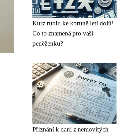
Kurz rublu ke koruně letí dolů!
Co to znamená pro vaši
peněženku?
Přiznání k dani z nemovitých