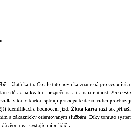
ou
bě – žlutá karta. Co ale tato novinka znamená pro cestující a
lade důraz na kvalitu, bezpečnost a transparentnost.
Pro cestu
ozidla s touto kartou splňují přísnější kritéria, řidiči procházej
ší identifikaci a hodnocení jízd.
Žlutá karta taxi
tak přináší
erním a zákaznicky orientovaným službám. Díky tomuto systé
 důvěra mezi cestujícími a řidiči.