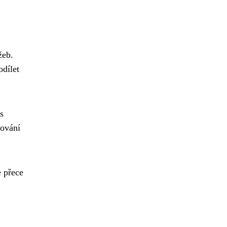
žeb.
odílet
s
hování
e přece