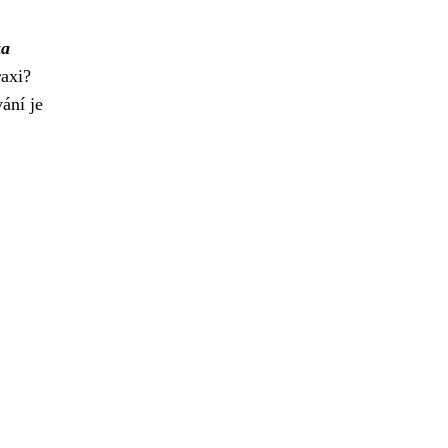
ka
raxi?
ání je