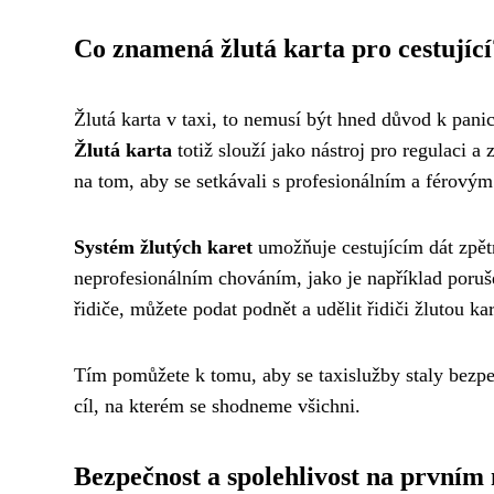
Co znamená žlutá karta pro cestující
Žlutá karta v taxi, to nemusí být hned důvod k pani
Žlutá karta
totiž slouží jako nástroj pro regulaci a
na tom, aby se setkávali s profesionálním a férovým
Systém žlutých karet
umožňuje cestujícím dát zpětn
neprofesionálním chováním, jako je například poru
řidiče, můžete podat podnět a udělit řidiči žlutou kar
Tím pomůžete k tomu, aby se taxislužby staly bezpeč
cíl, na kterém se shodneme všichni.
Bezpečnost a spolehlivost na prvním 