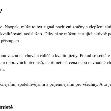
?
ce. Naopak, může to být signál pozitivní změny a zlepšení slu
 zkvalitňování taxislužeb. Díky ní se můžou cestující aktivně p
 přístupem.
ou vazbu na chování řidičů a kvalitu jízdy. Pokud se setkáte 
šení dopravních předpisů, nepřiměřená cena nebo nevhodné c
tu.
nějšími, spolehlivějšími a příjemnějšími pro všechny. A to j
místě