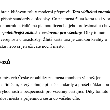
, hraje klíčovou roli v moderní přepravě.
Tato viditelná znám
je přísné standardy a předpisy. Co znamená žlutá karta taxi v p
kontrolou, řidič má platnou licenci a jeho profesionální chov
spolehlivější zážitek z cestování pro všechny.
Díky tomuto
eřejnosti v taxislužby. Žlutá karta taxi je zárukou kvality a
zku nebo si jen užíváte noční město.
vozů
lších městech České republiky znamená mnohem víc než jen
u s řidičem, který splňuje přísné standardy a prošel důkladnou
yhodnosti a bezpečnosti pro všechny cestující. Díky tomuto
lost města a příjemnou cestu do vašeho cíle.