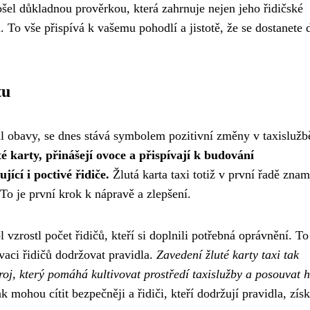
ošel důkladnou prověrkou, která zahrnuje nejen jeho řidičské
. To vše přispívá k vašemu pohodlí a jistotě, že se dostanete 
tu
al obavy, se dnes stává symbolem pozitivní změny v taxislužb
é karty, přinášejí ovoce a přispívají k budování
jící i poctivé řidiče.
Žlutá karta taxi totiž v první řadě zna
To je první krok k nápravě a zlepšení.
vzrostl počet řidičů, kteří si doplnili potřebná oprávnění. To
vaci řidičů dodržovat pravidla.
Zavedení žluté karty taxi tak
roj, který pomáhá kultivovat prostředí taxislužby a posouvat 
k mohou cítit bezpečněji a řidiči, kteří dodržují pravidla, získ