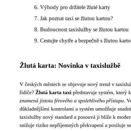
Výhody pro držitele žluté karty
Jak poznat taxi se žlutou kartou?
Budoucnost taxislužby se žlutou kartou
Cestujte chytře a bezpečně s žlutou kart
Žlutá karta: Novinka v taxislužbě
V českých městech se objevuje nový trend v taxisluž
řidiče?
Žlutá karta taxi
představuje systém, který k
znamená jistotu férového a spolehlivého přístupu
. V
důkladnějšími kontrolami a systém umožňuje snadněj
taxislužby nový standard a posouvá ji blíže k mod
snižuje riziko nepříjemných překvapení a posiluje se