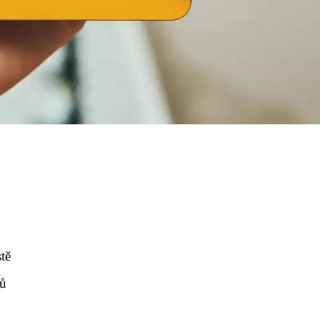
tě
zů