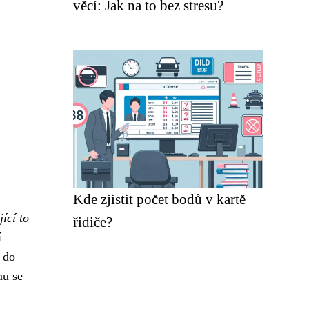
věcí: Jak na to bez stresu?
Kde zjistit počet bodů v kartě
jící to
řidiče?
í
 do
mu se