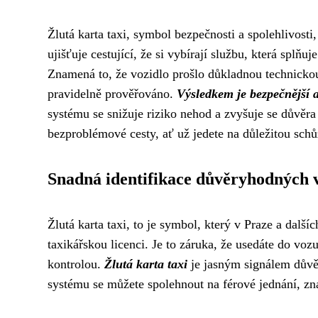
Žlutá karta taxi, symbol bezpečnosti a spolehlivosti
ujišťuje cestující, že si vybírají službu, která splňu
Znamená to, že vozidlo prošlo důkladnou technickou 
pravidelně prověřováno.
Výsledkem je bezpečnější a 
systému se snižuje riziko nehod a zvyšuje se důvěra v
bezproblémové cesty, ať už jedete na důležitou schů
Snadná identifikace důvěryhodných 
Žlutá karta taxi, to je symbol, který v Praze a da
taxikářskou licenci. Je to záruka, že usedáte do voz
kontrolou.
Žlutá karta taxi
je jasným signálem důvěr
systému se můžete spolehnout na férové jednání, zna