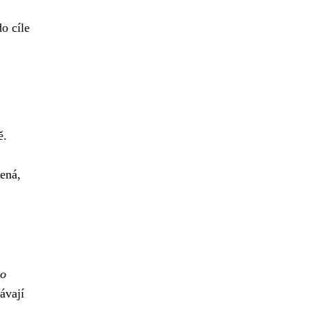
do cíle
ě.
mená,
ho
ávají