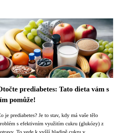
Otočte prediabetes: Tato dieta vám s
tím pomůže!
o je prediabetes? Je to stav, kdy má vaše tělo
roblém s efektivním využitím cukru (glukózy) z
otravy. To vede k vyšší hladině cukru v...