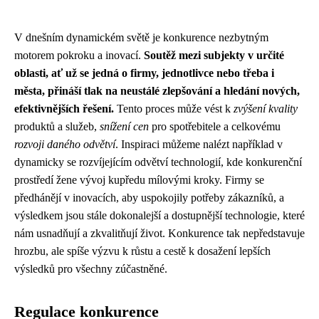
V dnešním dynamickém světě je konkurence nezbytným
motorem pokroku a inovací.
Soutěž mezi subjekty v určité
oblasti, ať už se jedná o firmy, jednotlivce nebo třeba i
města, přináší tlak na neustálé zlepšování a hledání nových,
efektivnějších řešení.
Tento proces může vést k
zvýšení kvality
produktů a služeb,
snížení cen
pro spotřebitele a celkovému
rozvoji daného odvětví
. Inspiraci můžeme nalézt například v
dynamicky se rozvíjejícím odvětví technologií, kde konkurenční
prostředí žene vývoj kupředu mílovými kroky. Firmy se
předhánějí v inovacích, aby uspokojily potřeby zákazníků, a
výsledkem jsou stále dokonalejší a dostupnější technologie, které
nám usnadňují a zkvalitňují život. Konkurence tak nepředstavuje
hrozbu, ale spíše výzvu k růstu a cestě k dosažení lepších
výsledků pro všechny zúčastněné.
Regulace konkurence