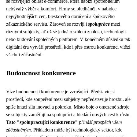
se rozvíjející oblast e-commerce, která nabízí spotřebitelům
nebývalý výběr a komfort. Firmy se předhánějí v nabídce
nejvýhodnějších cen, bleskového doručení a špičkového
zákaznického servisu. Zároveň se rozvíjí i
spolupráce
mezi
různými subjekty, ať už se jedná o sdílení znalostí, technologií
nebo budování společných platforem. V konečném důsledku tak
digitální éra vytváří prostředí, kde i přes ostrou konkurenci vítězí
všichni zúčastnění.
Budoucnost konkurence
Vize budoucnosti konkurence je vzrušující. Představte si
prostředí, kde soupeření mezi subjekty nepředstavuje hrozbu, ale
spíše hnací sílu inovací a pokroku. Místo boje o omezené zdroje
se subjekty zaměřují na spolupráci a hledání nových cest k růstu.
Tato "spolupracující konkurence"
přináší prospěch všem
zúčastněným
. Příkladem může být technologický sektor, kde