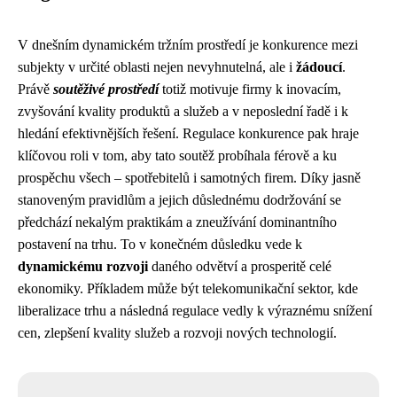
V dnešním dynamickém tržním prostředí je konkurence mezi
subjekty v určité oblasti nejen nevyhnutelná, ale i
žádoucí
.
Právě
soutěživé prostředí
totiž motivuje firmy k inovacím,
zvyšování kvality produktů a služeb a v neposlední řadě i k
hledání efektivnějších řešení. Regulace konkurence pak hraje
klíčovou roli v tom, aby tato soutěž probíhala férově a ku
prospěchu všech – spotřebitelů i samotných firem. Díky jasně
stanoveným pravidlům a jejich důslednému dodržování se
předchází nekalým praktikám a zneužívání dominantního
postavení na trhu. To v konečném důsledku vede k
dynamickému rozvoji
daného odvětví a prosperitě celé
ekonomiky. Příkladem může být telekomunikační sektor, kde
liberalizace trhu a následná regulace vedly k výraznému snížení
cen, zlepšení kvality služeb a rozvoji nových technologií.