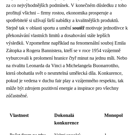
za co nejvýhodnějších podmínek. V konečném důsledku z toho
profitují všichni – firmy rostou, ekonomika prosperuje a
spotřebitelé si užívají širší nabídky a kvalitnějších produktů.
Stejně tak v oblasti sportu a umění
soutěž
motivuje jednotlivce k
překonávání vlastních limitů a dosahování stále lepších
výsledků. Vzpomeňme například na fenomenální souboj Emila
Zátopka a Rogera Bannistera, kteří se v roce 1954 vzájemně
vyburcovali k prolomení hranice čtyř minut na jednu míli. Nebo
na rivalitu Leonarda da Vinci a Michelangela Buonarrotiho,
která obohatila svět o nesmrtelná umělecká díla. Konkurence,
pokud je vedena v duchu fair play a vzájemného respektu, tak
může být zdrojem pozitivní energie a inspirace pro všechny
zúčastněné.
Vlastnost
Dokonalá
Monopol
konkurence