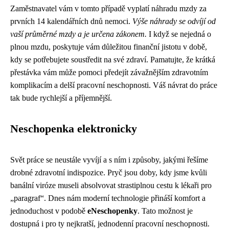
Zaměstnavatel vám v tomto případě vyplatí náhradu mzdy za
prvních 14 kalendářních dnů nemoci.
Výše náhrady se odvíjí od
vaší průměrné mzdy a je určena zákonem.
I když se nejedná o
plnou mzdu, poskytuje vám důležitou finanční jistotu v době,
kdy se potřebujete soustředit na své zdraví. Pamatujte, že krátká
přestávka vám může pomoci předejít závažnějším zdravotním
komplikacím a delší pracovní neschopnosti. Váš návrat do práce
tak bude rychlejší a příjemnější.
Neschopenka elektronicky
Svět práce se neustále vyvíjí a s ním i způsoby, jakými řešíme
drobné zdravotní indispozice. Pryč jsou doby, kdy jsme kvůli
banální viróze museli absolvovat strastiplnou cestu k lékaři pro
„paragraf“. Dnes nám moderní technologie přináší komfort a
jednoduchost v podobě
eNeschopenky
. Tato možnost je
dostupná i pro ty nejkratší, jednodenní pracovní neschopnosti.