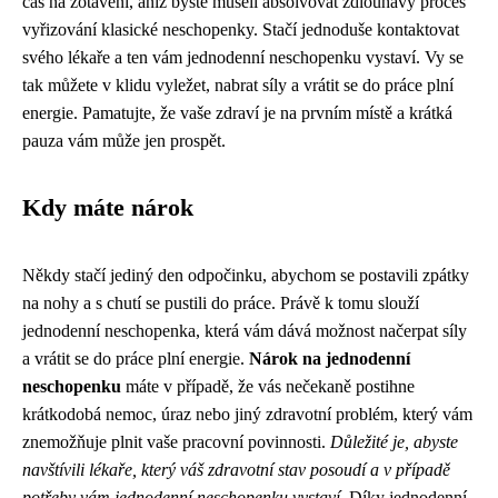
čas na zotavení, aniž byste museli absolvovat zdlouhavý proces
vyřizování klasické neschopenky. Stačí jednoduše kontaktovat
svého lékaře a ten vám jednodenní neschopenku vystaví. Vy se
tak můžete v klidu vyležet, nabrat síly a vrátit se do práce plní
energie. Pamatujte, že vaše zdraví je na prvním místě a krátká
pauza vám může jen prospět.
Kdy máte nárok
Někdy stačí jediný den odpočinku, abychom se postavili zpátky
na nohy a s chutí se pustili do práce. Právě k tomu slouží
jednodenní neschopenka, která vám dává možnost načerpat síly
a vrátit se do práce plní energie.
Nárok na jednodenní
neschopenku
máte v případě, že vás nečekaně postihne
krátkodobá nemoc, úraz nebo jiný zdravotní problém, který vám
znemožňuje plnit vaše pracovní povinnosti.
Důležité je, abyste
navštívili lékaře, který váš zdravotní stav posoudí a v případě
potřeby vám jednodenní neschopenku vystaví.
Díky jednodenní