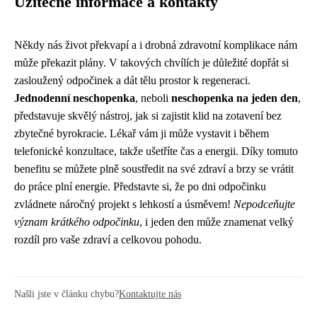
Užitečné informace a kontakty
Někdy nás život překvapí a i drobná zdravotní komplikace nám
může překazit plány. V takových chvílích je důležité dopřát si
zasloužený odpočinek a dát tělu prostor k regeneraci.
Jednodenní neschopenka
, neboli
neschopenka na jeden den
,
představuje skvělý nástroj, jak si zajistit klid na zotavení bez
zbytečné byrokracie. Lékař vám ji může vystavit i během
telefonické konzultace, takže ušetříte čas a energii. Díky tomuto
benefitu se můžete plně soustředit na své zdraví a brzy se vrátit
do práce plní energie. Představte si, že po dni odpočinku
zvládnete náročný projekt s lehkostí a úsměvem!
Nepodceňujte
význam krátkého odpočinku
, i jeden den může znamenat velký
rozdíl pro vaše zdraví a celkovou pohodu.
Našli jste v článku chybu?
Kontaktujte nás