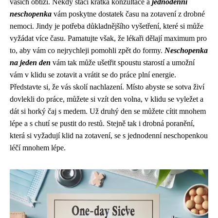
vašich obtíží. Někdy stačí krátká konzultace a
jednodenní
neschopenka
vám poskytne dostatek času na zotavení z drobné
nemoci. Jindy je potřeba důkladnějšího vyšetření, které si může
vyžádat více času. Pamatujte však, že lékaři dělají maximum pro
to, aby vám co nejrychleji pomohli zpět do formy.
Neschopenka
na jeden den
vám tak může ušetřit spoustu starostí a umožní
vám v klidu se zotavit a vrátit se do práce plní energie.
Představte si, že vás skolí nachlazení. Místo abyste se sotva živí
dovlekli do práce, můžete si vzít den volna, v klidu se vyležet a
dát si horký čaj s medem. Už druhý den se můžete cítit mnohem
lépe a s chutí se pustit do restů. Stejně tak i drobná poranění,
která si vyžadují klid na zotavení, se s jednodenní neschopenkou
léčí mnohem lépe.