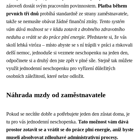
zároveň dostát svým pracovním povinnostem.
Platba během
prvních tří dnů
probíhá standardně ze strany zaměstnavatele,
takže se nemusíte obávat žádné finanční ztráty.
Tento systém
vám dává možnost se v klidu zotavit z drobného zdravotního
neduhu a vrátit se do práce plní energie.
Představte si, že vás
skolí lehká viróza – místo abyste se s ní trápili v práci a riskovali
delší nemoc, jednoduše si vezmete neschopenku na jeden den,
odpočinete si a druhý den jste zpět v plné síle. Stejně tak můžete
využít jednodenní neschopenku pro vyřízení důležitých
osobních záležitostí, které nelze odložit.
Náhrada mzdy od zaměstnavatele
Pokud se necítíte dobře a potřebujete jeden den zůstat doma, je
tu pro vás jednodenní neschopenka.
Tato možnost vám dává
prostor zotavit se a vrátit se do práce plní energie, aniž byste
museli absolvovat zdlouhavé administrativní procesy.