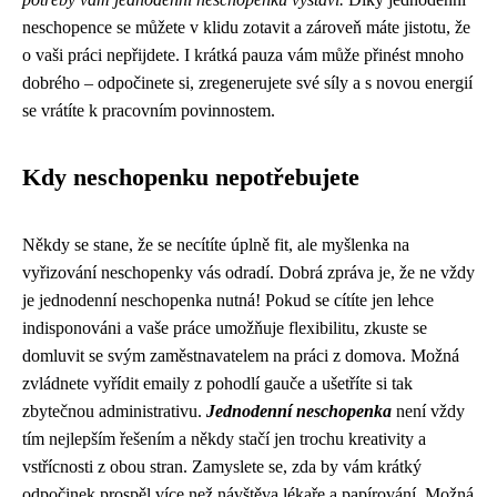
neschopence se můžete v klidu zotavit a zároveň máte jistotu, že
o vaši práci nepřijdete. I krátká pauza vám může přinést mnoho
dobrého – odpočinete si, zregenerujete své síly a s novou energií
se vrátíte k pracovním povinnostem.
Kdy neschopenku nepotřebujete
Někdy se stane, že se necítíte úplně fit, ale myšlenka na
vyřizování neschopenky vás odradí. Dobrá zpráva je, že ne vždy
je jednodenní neschopenka nutná! Pokud se cítíte jen lehce
indisponováni a vaše práce umožňuje flexibilitu, zkuste se
domluvit se svým zaměstnavatelem na práci z domova. Možná
zvládnete vyřídit emaily z pohodlí gauče a ušetříte si tak
zbytečnou administrativu.
Jednodenní neschopenka
není vždy
tím nejlepším řešením a někdy stačí jen trochu kreativity a
vstřícnosti z obou stran. Zamyslete se, zda by vám krátký
odpočinek prospěl více než návštěva lékaře a papírování. Možná