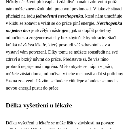
Někdy nás život překvapí a i zdánlivě banální zdravotní potíž
nám může znemožnit plnit pracovní povinnosti. V takové situaci
přichází na řadu
jednodenní neschopenka
, která nám umožňuje
v klidu se zotavit a vrátit se do práce plní energie.
Neschopenka
na jeden den
je skvělým nástrojem, jak si dopřát potřebný
odpočinek a zregenerovat síly bez zbytečné byrokracie. Stačí
krátká návštěva lékaře, který posoudí váš zdravotní stav a
vystaví vám potvrzení. Díky tomu se můžete soustředit na své
zdraví a brzký návrat do práce. Představte si, že vás ráno
probudí nepříjemná migréna. Místo abyste se trápili v práci,
můžete zůstat doma, odpočívat v tiché místnosti a dát si potřebný
čas na zotavení. Již zítra se budete cítit lépe a budete se moci s
novou energií pustit do práce.
Délka vyšetření u lékaře
Délka vyšetření u lékaře se může lišit v závislosti na povaze