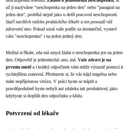
neschopenka řešením.
Žádost o jednodenní neschopenku
, ať
už ji nazýváme "neschopenka na jeden den" nebo "paragraf na
jeden den", probíhá stejně jako u delší pracovní neschopnosti.
Stačí navštívit vašeho praktického lékaře a ten posoudí váš
zdravotní stav.
Pokud uzná vaše potíže za dostatečné, vystaví
vám "neschopenku" i na jeden jediný den.
Možná si říkáte, zda má smysl žádat o neschopenku jen na jeden
den. Odpověď je jednoduchá: ano, má.
Vaše zdraví je na
prvním místě
a i krátký odpočinek vám může výrazně pomoci k
rychlejšímu zotavení. Představte si, že vás trápí migréna nebo
máte nepříjemnou virózu. V práci byste se trápili a
pravděpodobně byste nebyli ani zdaleka tak produktivní, jako
kdybyste si dopřáli den odpočinku a klidu.
Potvrzení od lékaře