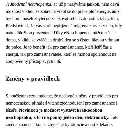
Jednodenní neschopenka
, ať už ji nazýváme jakkoli, nám dává
možnost v klidu se zotavit a vrátit se do práce plní energie, aniž
bychom museli zbytečně zatěžovat sebe i zdravotnický systém.
Představte si, že vás skolí nepříjemná migréna zrovna v den, kdy
máte důležitou prezentaci. Díky eNeschopence můžete zůstat
doma, v klidu se vyléčit a druhý den se s čistou hlavou vrhnout
do práce. Je to benefit jak pro zaměstnance, kteří šetří čas a
energii, tak pro zaměstnavatele, kteří se mohou spolehnout na
zodpovědný přístup svých lidí.
Změny v pravidlech
S potěšením oznamujeme, že nedávné změny v pravidlech pro
nemocenskou přinášejí vítané zjednodušení pro zaměstnance i
lékaře.
Novinkou je možnost vystavit krátkodobou
neschopenku, a to i na pouhý jeden den, elektronicky.
Tato
změna znamená konec zbytečné byrokracie a cest k lékaři s