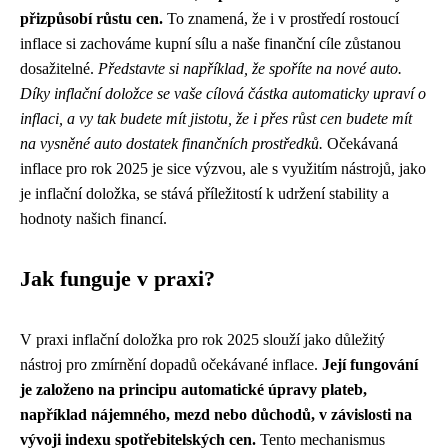
přizpůsobí růstu cen.
To znamená, že i v prostředí rostoucí
inflace si zachováme kupní sílu a naše finanční cíle zůstanou
dosažitelné.
Představte si například, že spoříte na nové auto.
Díky inflační doložce se vaše cílová částka automaticky upraví o
inflaci, a vy tak budete mít jistotu, že i přes růst cen budete mít
na vysněné auto dostatek finančních prostředků.
Očekávaná
inflace pro rok 2025 je sice výzvou, ale s využitím nástrojů, jako
je inflační doložka, se stává příležitostí k udržení stability a
hodnoty našich financí.
Jak funguje v praxi?
V praxi inflační doložka pro rok 2025 slouží jako důležitý
nástroj pro zmírnění dopadů očekávané inflace.
Její fungování
je založeno na principu automatické úpravy plateb,
například nájemného, mezd nebo důchodů, v závislosti na
vývoji indexu spotřebitelských cen.
Tento mechanismus