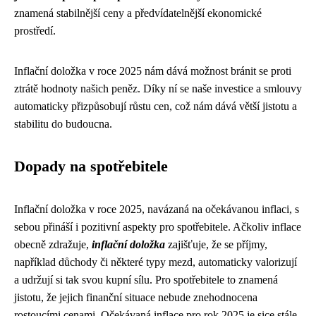
znamená stabilnější ceny a předvídatelnější ekonomické
prostředí.
Inflační doložka v roce 2025 nám dává možnost bránit se proti
ztrátě hodnoty našich peněz. Díky ní se naše investice a smlouvy
automaticky přizpůsobují růstu cen, což nám dává větší jistotu a
stabilitu do budoucna.
Dopady na spotřebitele
Inflační doložka v roce 2025, navázaná na očekávanou inflaci, s
sebou přináší i pozitivní aspekty pro spotřebitele. Ačkoliv inflace
obecně zdražuje,
inflační doložka
zajišťuje, že se příjmy,
například důchody či některé typy mezd, automaticky valorizují
a udržují si tak svou kupní sílu. Pro spotřebitele to znamená
jistotu, že jejich finanční situace nebude znehodnocena
rostoucími cenami. Očekávaná inflace pro rok 2025 je sice stále