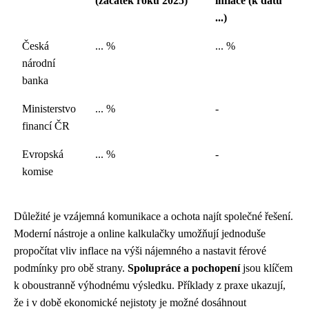
(začátek roku 2025)
inflace (k datu
...)
Česká
... %
... %
národní
banka
Ministerstvo
... %
-
financí ČR
Evropská
... %
-
komise
Důležité je vzájemná komunikace a ochota najít společné řešení.
Moderní nástroje a online kalkulačky umožňují jednoduše
propočítat vliv inflace na výši nájemného a nastavit férové
podmínky pro obě strany.
Spolupráce a pochopení
jsou klíčem
k oboustranně výhodnému výsledku. Příklady z praxe ukazují,
že i v době ekonomické nejistoty je možné dosáhnout