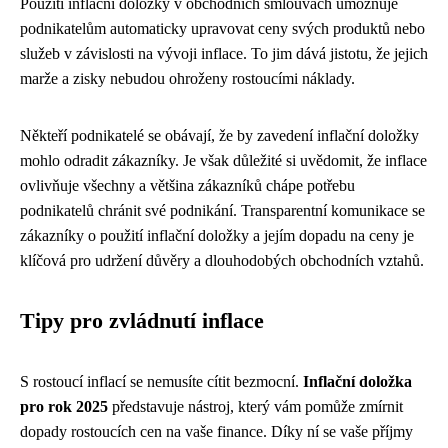
Použití inflační doložky v obchodních smlouvách umožňuje
podnikatelům automaticky upravovat ceny svých produktů nebo
služeb v závislosti na vývoji inflace. To jim dává jistotu, že jejich
marže a zisky nebudou ohroženy rostoucími náklady.
Někteří podnikatelé se obávají, že by zavedení inflační doložky
mohlo odradit zákazníky. Je však důležité si uvědomit, že inflace
ovlivňuje všechny a většina zákazníků chápe potřebu
podnikatelů chránit své podnikání. Transparentní komunikace se
zákazníky o použití inflační doložky a jejím dopadu na ceny je
klíčová pro udržení důvěry a dlouhodobých obchodních vztahů.
Tipy pro zvládnutí inflace
S rostoucí inflací se nemusíte cítit bezmocní.
Inflační doložka
pro rok 2025
představuje nástroj, který vám pomůže zmírnit
dopady rostoucích cen na vaše finance. Díky ní se vaše příjmy