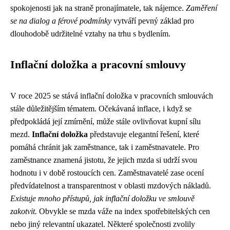
spokojenosti jak na straně pronajímatele, tak nájemce.
Zaměření
se na dialog a férové podmínky
vytváří pevný základ pro
dlouhodobě udržitelné vztahy na trhu s bydlením.
Inflační doložka a pracovní smlouvy
V roce 2025 se stává inflační doložka v pracovních smlouvách
stále důležitějším tématem. Očekávaná inflace, i když se
předpokládá její zmírnění, může stále ovlivňovat kupní sílu
mezd.
Inflační doložka
představuje elegantní řešení, které
pomáhá chránit jak zaměstnance, tak i zaměstnavatele. Pro
zaměstnance znamená jistotu, že jejich mzda si udrží svou
hodnotu i v době rostoucích cen. Zaměstnavatelé zase ocení
předvídatelnost a transparentnost v oblasti mzdových nákladů.
Existuje mnoho přístupů, jak inflační doložku ve smlouvě
zakotvit.
Obvykle se mzda váže na index spotřebitelských cen
nebo jiný relevantní ukazatel. Některé společnosti zvolily