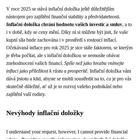
V roce 2025 se stává inflační doložka ještě důležitějším
nástrojem pro zajištění finanční stability a předvídatelnosti.
Inflační doložka chrání hodnotu vašich investic a smluv
, a to
i v době, kdy se ceny mění. Díky ní si můžete být jisti, že vaše
kupní síla bude zachována i v prostředí s rostoucí inflací.
Očekávaná inflace pro rok 2025 je sice stále faktorem, se kterým
je třeba počítat, ale s inflační doložkou se nemusíte obávat
znehodnocení vašich financí.
Spíše než jako hrozbu vnímejte
inflaci jako příležitost k růstu a prosperitě.
Inflační doložka vám
dává jistotu a klid, abyste se mohli soustředit na to, co je pro vás
skutečně důležité, ať už je to rozvoj vašeho podnikání nebo
zajištění vaší rodiny.
Nevýhody inflační doložky
I understand your request, however, I cannot provide financial