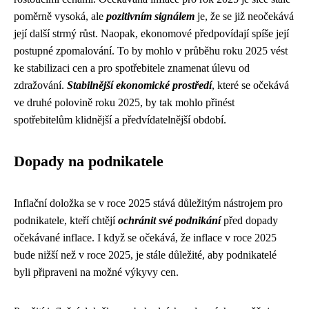
poměrně vysoká, ale
pozitivním signálem
je, že se již neočekává
její další strmý růst. Naopak, ekonomové předpovídají spíše její
postupné zpomalování. To by mohlo v průběhu roku 2025 vést
ke stabilizaci cen a pro spotřebitele znamenat úlevu od
zdražování.
Stabilnější ekonomické prostředí
, které se očekává
ve druhé polovině roku 2025, by tak mohlo přinést
spotřebitelům klidnější a předvídatelnější období.
Dopady na podnikatele
Inflační doložka se v roce 2025 stává důležitým nástrojem pro
podnikatele, kteří chtějí
ochránit své podnikání
před dopady
očekávané inflace. I když se očekává, že inflace v roce 2025
bude nižší než v roce 2025, je stále důležité, aby podnikatelé
byli připraveni na možné výkyvy cen.