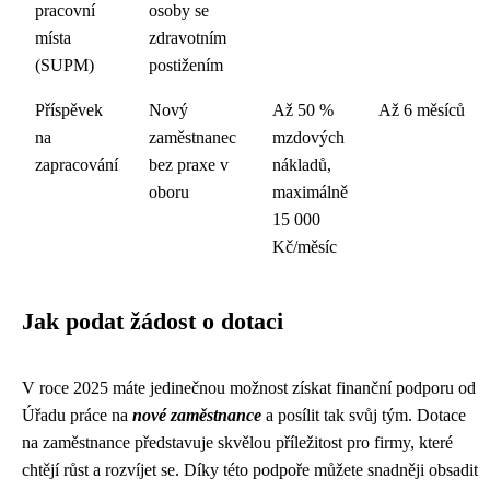
pracovní
osoby se
místa
zdravotním
(SUPM)
postižením
Příspěvek
Nový
Až 50 %
Až 6 měsíců
na
zaměstnanec
mzdových
zapracování
bez praxe v
nákladů,
oboru
maximálně
15 000
Kč/měsíc
Jak podat žádost o dotaci
V roce 2025 máte jedinečnou možnost získat finanční podporu od
Úřadu práce na
nové zaměstnance
a posílit tak svůj tým. Dotace
na zaměstnance představuje skvělou příležitost pro firmy, které
chtějí růst a rozvíjet se. Díky této podpoře můžete snadněji obsadit