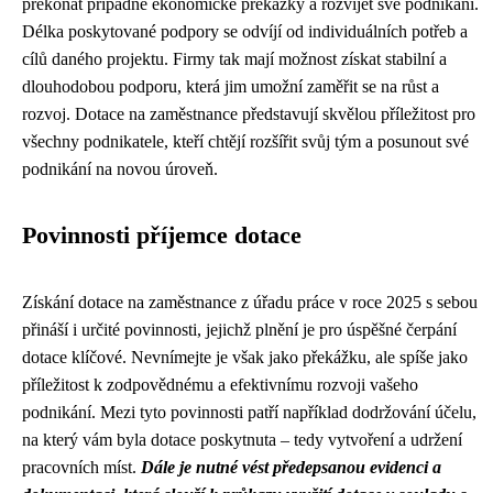
překonat případné ekonomické překážky a rozvíjet své podnikání.
Délka poskytované podpory se odvíjí od individuálních potřeb a
cílů daného projektu. Firmy tak mají možnost získat stabilní a
dlouhodobou podporu, která jim umožní zaměřit se na růst a
rozvoj. Dotace na zaměstnance představují skvělou příležitost pro
všechny podnikatele, kteří chtějí rozšířit svůj tým a posunout své
podnikání na novou úroveň.
Povinnosti příjemce dotace
Získání dotace na zaměstnance z úřadu práce v roce 2025 s sebou
přináší i určité povinnosti, jejichž plnění je pro úspěšné čerpání
dotace klíčové. Nevnímejte je však jako překážku, ale spíše jako
příležitost k zodpovědnému a efektivnímu rozvoji vašeho
podnikání. Mezi tyto povinnosti patří například dodržování účelu,
na který vám byla dotace poskytnuta – tedy vytvoření a udržení
pracovních míst.
Dále je nutné vést předepsanou evidenci a