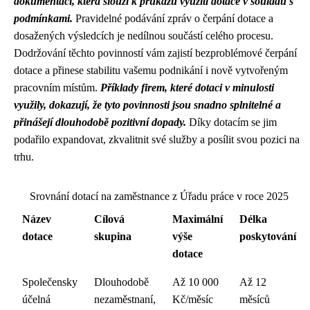
dokumentaci, která slouží k průkazu využití dotace v souladu s
podmínkami.
Pravidelné podávání zpráv o čerpání dotace a
dosažených výsledcích je nedílnou součástí celého procesu.
Dodržování těchto povinností vám zajistí bezproblémové čerpání
dotace a přinese stabilitu vašemu podnikání i nově vytvořeným
pracovním místům.
Příklady firem, které dotaci v minulosti
využily, dokazují, že tyto povinnosti jsou snadno splnitelné a
přinášejí dlouhodobě pozitivní dopady.
Díky dotacím se jim
podařilo expandovat, zkvalitnit své služby a posílit svou pozici na
trhu.
Srovnání dotací na zaměstnance z Úřadu práce v roce 2025
Název
Cílová
Maximální
Délka
dotace
skupina
výše
poskytování
dotace
Společensky
Dlouhodobě
Až 10 000
Až 12
účelná
nezaměstnaní,
Kč/měsíc
měsíců