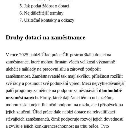
Jak podat žádost o dotaci
Nejdůležitější termíny
Užitečné kontakty a odkazy
Druhy dotací na zaměstnance
V roce 2025 nabízí Úřad práce ČR pestrou škálu dotací na
zaměstnance, které mohou firmám všech velikostí významně
ulehčit s náklady na pracovní sílu a zároveň podpořit
zaměstnanost. Zaměstnavatelé tak mají skvělou příležitost rozšířit
své řady a posunout své podnikání vpřed. Mezi nejvyhledávanější
patří programy zaměřené na podporu zaměstnávání
dlouhodobě
nezaměstnaných
. Firmy, které dají šanci těmto uchazečům,
mohou získat nejen finanční podporu na mzdu, ale i příspěvek na
jejich zaučení. Úřad práce dále nabízí dotace na rekvalifikaci
stávajících zaměstnanců, čímž podporuje rozvoj jejich dovedností
a zvyšuje jejich konkurenceschopnost na trhu práce. Tyto