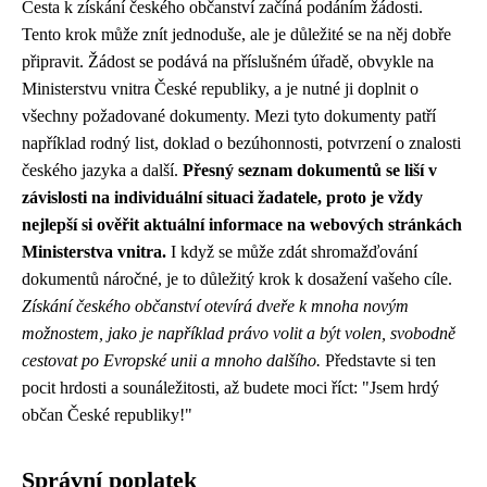
Cesta k získání českého občanství začíná podáním žádosti.
Tento krok může znít jednoduše, ale je důležité se na něj dobře
připravit. Žádost se podává na příslušném úřadě, obvykle na
Ministerstvu vnitra České republiky, a je nutné ji doplnit o
všechny požadované dokumenty. Mezi tyto dokumenty patří
například rodný list, doklad o bezúhonnosti, potvrzení o znalosti
českého jazyka a další.
Přesný seznam dokumentů se liší v
závislosti na individuální situaci žadatele, proto je vždy
nejlepší si ověřit aktuální informace na webových stránkách
Ministerstva vnitra.
I když se může zdát shromažďování
dokumentů náročné, je to důležitý krok k dosažení vašeho cíle.
Získání českého občanství otevírá dveře k mnoha novým
možnostem, jako je například právo volit a být volen, svobodně
cestovat po Evropské unii a mnoho dalšího.
Představte si ten
pocit hrdosti a sounáležitosti, až budete moci říct: "Jsem hrdý
občan České republiky!"
Správní poplatek