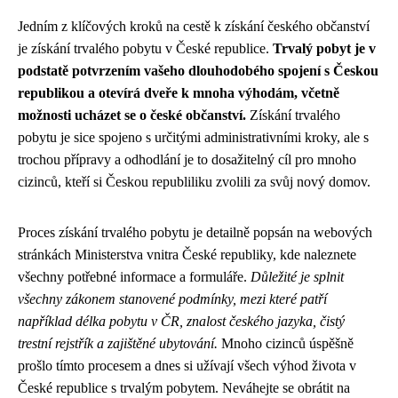
Jedním z klíčových kroků na cestě k získání českého občanství
je získání trvalého pobytu v České republice.
Trvalý pobyt je v
podstatě potvrzením vašeho dlouhodobého spojení s Českou
republikou a otevírá dveře k mnoha výhodám, včetně
možnosti ucházet se o české občanství.
Získání trvalého
pobytu je sice spojeno s určitými administrativními kroky, ale s
trochou přípravy a odhodlání je to dosažitelný cíl pro mnoho
cizinců, kteří si Českou republiliku zvolili za svůj nový domov.
Proces získání trvalého pobytu je detailně popsán na webových
stránkách Ministerstva vnitra České republiky, kde naleznete
všechny potřebné informace a formuláře.
Důležité je splnit
všechny zákonem stanovené podmínky, mezi které patří
například délka pobytu v ČR, znalost českého jazyka, čistý
trestní rejstřík a zajištěné ubytování.
Mnoho cizinců úspěšně
prošlo tímto procesem a dnes si užívají všech výhod života v
České republice s trvalým pobytem. Neváhejte se obrátit na