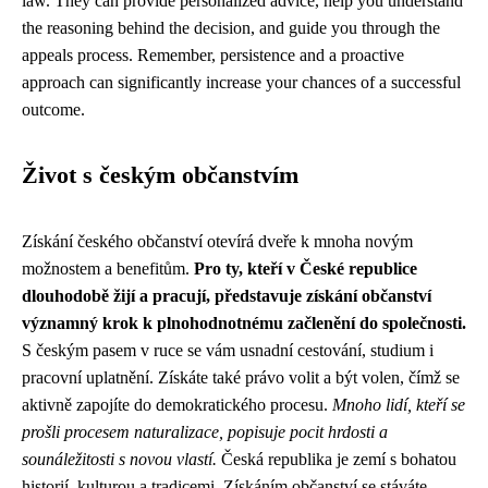
law. They can provide personalized advice, help you understand
the reasoning behind the decision, and guide you through the
appeals process. Remember, persistence and a proactive
approach can significantly increase your chances of a successful
outcome.
Život s českým občanstvím
Získání českého občanství otevírá dveře k mnoha novým
možnostem a benefitům.
Pro ty, kteří v České republice
dlouhodobě žijí a pracují, představuje získání občanství
významný krok k plnohodnotnému začlenění do společnosti.
S českým pasem v ruce se vám usnadní cestování, studium i
pracovní uplatnění. Získáte také právo volit a být volen, čímž se
aktivně zapojíte do demokratického procesu.
Mnoho lidí, kteří se
prošli procesem naturalizace, popisuje pocit hrdosti a
sounáležitosti s novou vlastí.
Česká republika je zemí s bohatou
historií, kulturou a tradicemi. Získáním občanství se stáváte