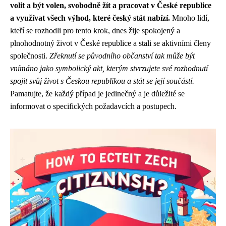
volit a být volen, svobodně žít a pracovat v České republice
a využívat všech výhod, které český stát nabízí.
Mnoho lidí,
kteří se rozhodli pro tento krok, dnes žije spokojený a
plnohodnotný život v České republice a stali se aktivními členy
společnosti.
Zřeknutí se původního občanství tak může být
vnímáno jako symbolický akt, kterým stvrzujete své rozhodnutí
spojit svůj život s Českou republikou a stát se její součástí.
Pamatujte, že každý případ je jedinečný a je důležité se
informovat o specifických požadavcích a postupech.