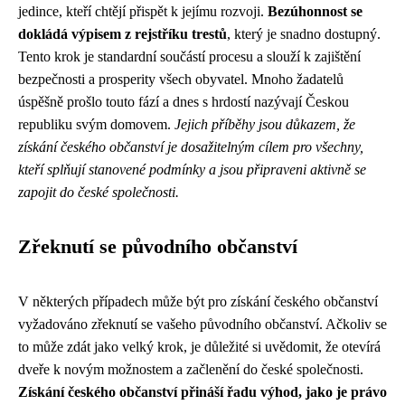
jedince, kteří chtějí přispět k jejímu rozvoji.
Bezúhonnost se
dokládá výpisem z rejstříku trestů
, který je snadno dostupný.
Tento krok je standardní součástí procesu a slouží k zajištění
bezpečnosti a prosperity všech obyvatel. Mnoho žadatelů
úspěšně prošlo touto fází a dnes s hrdostí nazývají Českou
republiku svým domovem.
Jejich příběhy jsou důkazem, že
získání českého občanství je dosažitelným cílem pro všechny,
kteří splňují stanovené podmínky a jsou připraveni aktivně se
zapojit do české společnosti.
Zřeknutí se původního občanství
V některých případech může být pro získání českého občanství
vyžadováno zřeknutí se vašeho původního občanství. Ačkoliv se
to může zdát jako velký krok, je důležité si uvědomit, že otevírá
dveře k novým možnostem a začlenění do české společnosti.
Získání českého občanství přináší řadu výhod, jako je právo