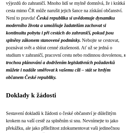
výjezdů do zahraničí. Mnoho lidí se mylně domnívá, že i krátká
cesta mimo ČR může narušit jejich šance na získání občanství.
Není to pravda!
Česká republika si uvědomuje dynamiku
moderního života a umožňuje žadatelům zachovat si
kontinuitu pobytu i při cestách do zahraničí, pokud jsou
splněny zákonem stanovené podmínky.
Nebojte se cestovat,
poznávat svět a sbírat cenné zkušenosti. Ať už se jedná o
studium v zahraničí, pracovní cestu nebo rodinnou dovolenou,
s
trochou plánování a dodržením legislativních požadavků
můžete i nadále směřovat k vašemu cíli – stát se hrdým
občanem České republiky.
Doklady k žádosti
Sestavení dokladů k žádosti o české občanství je důležitým
krokem na vaší cestě za splněním si snu. Nevnímejte to jako
překážku, ale jako příležitost zdokumentovat vaši jedinečnou