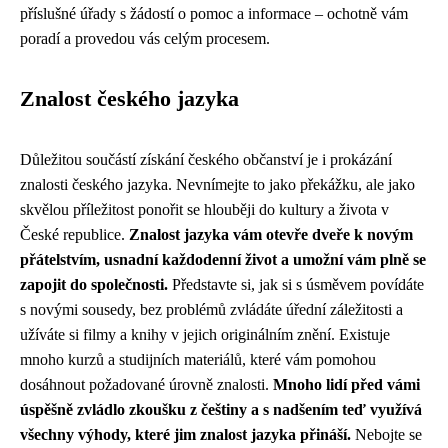
příslušné úřady s žádostí o pomoc a informace – ochotně vám
poradí a provedou vás celým procesem.
Znalost českého jazyka
Důležitou součástí získání českého občanství je i prokázání
znalosti českého jazyka. Nevnímejte to jako překážku, ale jako
skvělou příležitost ponořit se hlouběji do kultury a života v
České republice.
Znalost jazyka vám otevře dveře k novým
přátelstvím, usnadní každodenní život a umožní vám plně se
zapojit do společnosti.
Představte si, jak si s úsměvem povídáte
s novými sousedy, bez problémů zvládáte úřední záležitosti a
užíváte si filmy a knihy v jejich originálním znění. Existuje
mnoho kurzů a studijních materiálů, které vám pomohou
dosáhnout požadované úrovně znalosti.
Mnoho lidí před vámi
úspěšně zvládlo zkoušku z češtiny a s nadšením teď využívá
všechny výhody, které jim znalost jazyka přináší.
Nebojte se