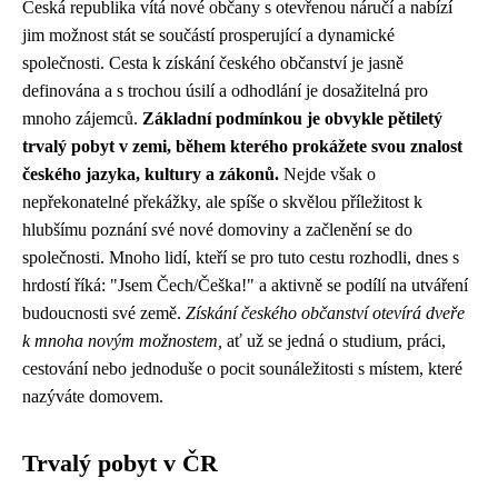
Česká republika vítá nové občany s otevřenou náručí a nabízí
jim možnost stát se součástí prosperující a dynamické
společnosti. Cesta k získání českého občanství je jasně
definována a s trochou úsilí a odhodlání je dosažitelná pro
mnoho zájemců.
Základní podmínkou je obvykle pětiletý
trvalý pobyt v zemi, během kterého prokážete svou znalost
českého jazyka, kultury a zákonů.
Nejde však o
nepřekonatelné překážky, ale spíše o skvělou příležitost k
hlubšímu poznání své nové domoviny a začlenění se do
společnosti. Mnoho lidí, kteří se pro tuto cestu rozhodli, dnes s
hrdostí říká: "Jsem Čech/Češka!" a aktivně se podílí na utváření
budoucnosti své země.
Získání českého občanství otevírá dveře
k mnoha novým možnostem,
ať už se jedná o studium, práci,
cestování nebo jednoduše o pocit sounáležitosti s místem, které
nazýváte domovem.
Trvalý pobyt v ČR