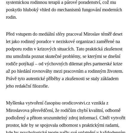
systemickou rodinnou terapii a párové poradenství, což mu
poskytlo hluboký vhled do mechanismů fungování moderních
rodin.
Před vstupem do mediální sféry pracoval Miroslav téměř deset
let jako rodinný poradce v neziskové organizaci zaměřené na
podporu rodin v krizových situacích. Tato praktická zkušenost
mu umožnila poznat skutečné problémy, se kterými se dnešní
rodiče potýkají – od výchovných dilemat přes partnerské krize
až po hledání rovnováhy mezi pracovním a rodinným životem.
Právě tyto autentické příběhy a zkušenosti se staly základem
jeho redakční filozofie.
Myšlenka vytvoření časopisu orodicovstvi.cz vznikla z
Miroslavova přesvědčení, že rodičům chybí kvalitní, odborně
podložený a přitom srozumitelný zdroj informací. Chtěl vytvořit
prostor, kde by se spojovala odbornost s praktickými radami,
kde by psychologické teorie našly své uplatnění v každodenním