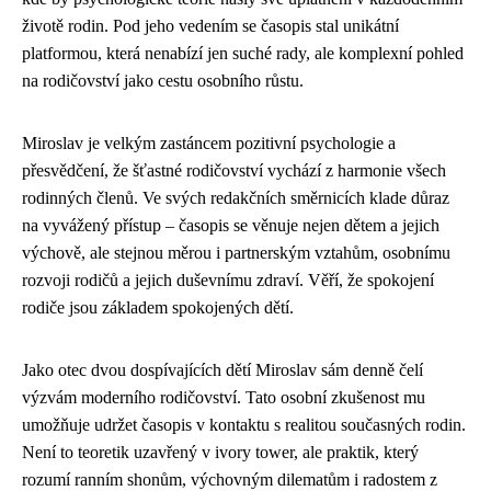
životě rodin. Pod jeho vedením se časopis stal unikátní
platformou, která nenabízí jen suché rady, ale komplexní pohled
na rodičovství jako cestu osobního růstu.
Miroslav je velkým zastáncem pozitivní psychologie a
přesvědčení, že šťastné rodičovství vychází z harmonie všech
rodinných členů. Ve svých redakčních směrnicích klade důraz
na vyvážený přístup – časopis se věnuje nejen dětem a jejich
výchově, ale stejnou měrou i partnerským vztahům, osobnímu
rozvoji rodičů a jejich duševnímu zdraví. Věří, že spokojení
rodiče jsou základem spokojených dětí.
Jako otec dvou dospívajících dětí Miroslav sám denně čelí
výzvám moderního rodičovství. Tato osobní zkušenost mu
umožňuje udržet časopis v kontaktu s realitou současných rodin.
Není to teoretik uzavřený v ivory tower, ale praktik, který
rozumí ranním shonům, výchovným dilematům i radostem z