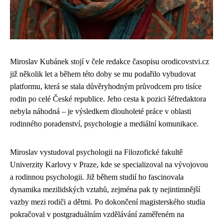
Miroslav Kubánek stojí v čele redakce časopisu orodicovstvi.cz
již několik let a během této doby se mu podařilo vybudovat
platformu, která se stala důvěryhodným průvodcem pro tisíce
rodin po celé České republice. Jeho cesta k pozici šéfredaktora
nebyla náhodná – je výsledkem dlouholeté práce v oblasti
rodinného poradenství, psychologie a mediální komunikace.
Miroslav vystudoval psychologii na Filozofické fakultě
Univerzity Karlovy v Praze, kde se specializoval na vývojovou
a rodinnou psychologii. Již během studií ho fascinovala
dynamika mezilidských vztahů, zejména pak ty nejintimnější
vazby mezi rodiči a dětmi. Po dokončení magisterského studia
pokračoval v postgraduálním vzdělávání zaměřeném na