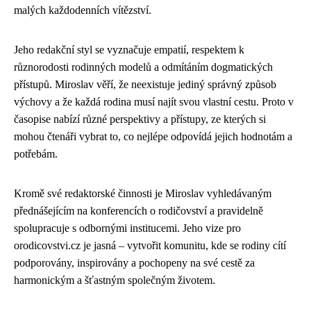
malých každodenních vítězství.
Jeho redakční styl se vyznačuje empatií, respektem k
různorodosti rodinných modelů a odmítáním dogmatických
přístupů. Miroslav věří, že neexistuje jediný správný způsob
výchovy a že každá rodina musí najít svou vlastní cestu. Proto v
časopise nabízí různé perspektivy a přístupy, ze kterých si
mohou čtenáři vybrat to, co nejlépe odpovídá jejich hodnotám a
potřebám.
Kromě své redaktorské činnosti je Miroslav vyhledávaným
přednášejícím na konferencích o rodičovství a pravidelně
spolupracuje s odbornými institucemi. Jeho vize pro
orodicovstvi.cz je jasná – vytvořit komunitu, kde se rodiny cítí
podporovány, inspirovány a pochopeny na své cestě za
harmonickým a šťastným společným životem.